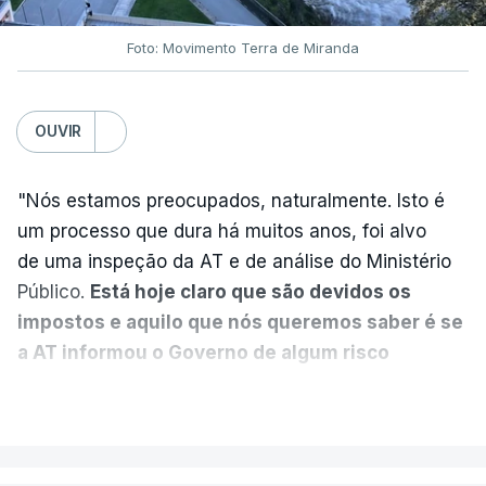
Foto: Movimento Terra de Miranda
Partidos criticam silêncio de
Luís Montenegro nas
polémicas com Luís Neves
OUVIR
atualizado 7 Agosto 2026, 21:04
"Nós estamos preocupados, naturalmente. Isto é
Diretor financeiro da PJ
um processo que dura há muitos anos, foi alvo
nega que Construbarcelos
tenha feito obras na casa
de uma inspeção da AT e de análise do Ministério
onde vive
Público.
Está hoje claro que são devidos os
atualizado 7 Agosto 2026, 15:56
impostos e aquilo que nós queremos saber é se
a AT informou o Governo de algum risco
Auditoria à PJ foi pedida por
caducidade
", disse, em declarações à Lusa, o
VER MAIS
atual diretor
deputado do PS Miguel Costa Matos.
atualizado 7 Agosto 2026, 20:20
Na sequência de notícias desta semana sobre o