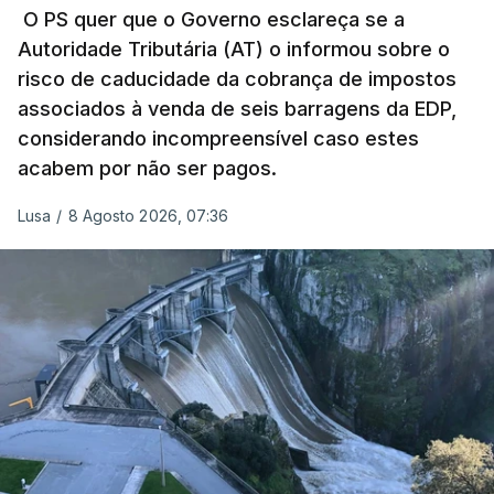
pelo mesmo empreiteiro contratado 17 vezes para
O PS quer que o Governo esclareça se a
Autoridade Tributária (AT) o informou sobre o
obras na Polícia Judiciária (PJ) até aos últimos dias,
risco de caducidade da cobrança de impostos
em que até do Governo surgiram ordens para mais
associados à venda de seis barragens da EDP,
inquéritos e averiguações aos seus mandatos à
considerando incompreensível caso estes
frente da polícia criminal, Luís Neves está há
acabem por não ser pagos.
praticamente um mês sem sair do topo das
notícias.
Lusa
/
8 Agosto 2026, 07:36
ARTIGOS RELACIONADOS
Nova polémica com Luís
Neves. Ministro nega
favorecimento a construtora
DST
7 Agosto 2026, 20:28