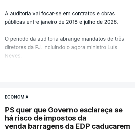
A auditoria vai focar-se em contratos e obras
públicas entre janeiro de 2018 e julho de 2026.
O período da auditoria abrange mandatos de três
diretores da PJ, incluindo o agora ministro Luís
Neves.
VER MAIS
A Judiciária confirma que foi o atual diretor quem
sugeriu esta auditoria e que a ministra concordou.
ECONOMIA
Não há prazos fixados para a conclusão desta
avaliação à Polícia Judiciária.
PS quer que Governo esclareça se
há risco de impostos da
Do início da polémica com a revelação de obras a
venda barragens da EDP caducarem
título pessoal, numa propriedade no Alentejo, feitas