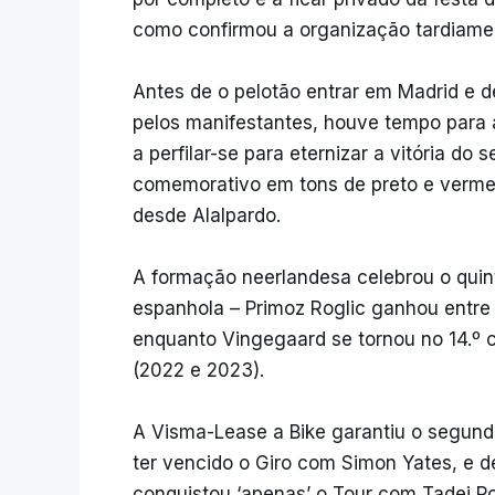
como confirmou a organização tardiamen
Antes de o pelotão entrar em Madrid e de
pelos manifestantes, houve tempo para a
a perfilar-se para eternizar a vitória do
comemorativo em tons de preto e vermel
desde Alalpardo.
A formação neerlandesa celebrou o quint
espanhola – Primoz Roglic ganhou entre
enquanto Vingegaard se tornou no 14.º co
(2022 e 2023).
A Visma-Lease a Bike garantiu o segund
ter vencido o Giro com Simon Yates, e 
conquistou ‘apenas’ o Tour com Tadej P