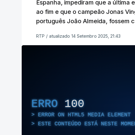
Espanha, impediram que a última 
ao fim e que o campeão Jonas Vinge
português João Almeida, fossem c
RTP
/
atualizado 14 Setembro 2025, 21:43
ERRO
100
ERROR ON HTML5 MEDIA ELEMENT
ESTE CONTEÚDO ESTÁ NESTE MOME