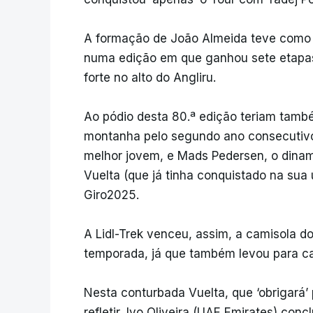
A formação de João Almeida teve como ‘
numa edição em que ganhou sete etapas
forte no alto do Angliru.
Ao pódio desta 80.ª edição teriam també
montanha pelo segundo ano consecutivo, 
melhor jovem, e Mads Pedersen, o dinam
Vuelta (que já tinha conquistado na sua 
Giro2025.
A Lidl-Trek venceu, assim, a camisola d
temporada, já que também levou para ca
Nesta conturbada Vuelta, que ‘obrigará’ 
refletir, Ivo Oliveira (UAE Emirates) conc