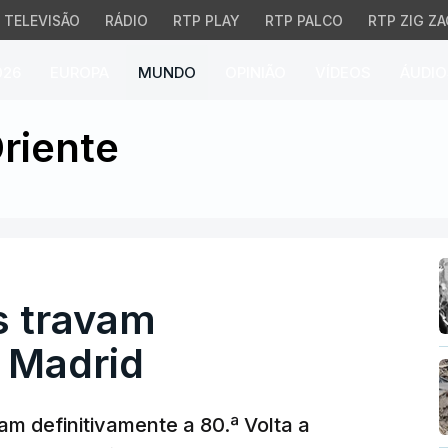
TELEVISÃO
RÁDIO
RTP PLAY
RTP PALCO
RTP ZIG ZA
026
EUROPA
MUNDO
OPINIÃO
VÍDEOS
ÁUDIO
 travam consagração em
riente
s travam
 Madrid
am definitivamente a 80.ª Volta a