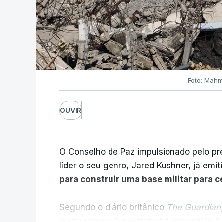
Foto: Mahm
OUVIR
O Conselho de Paz impulsionado pelo p
líder o seu genro, Jared Kushner, já emit
para construir uma base militar para 
Segundo o diário britânico
The Guardian
marroquinas. O contrato foi concedido à