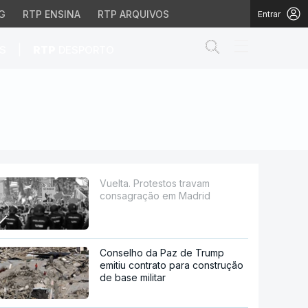
G
RTP ENSINA
RTP ARQUIVOS
Entrar
Abrir campo de
|
S
RTP
DESPORTO
 Madrid
Vuelta. Protestos travam
consagração em Madrid
Conselho da Paz de Trump
emitiu contrato para construção
de base militar