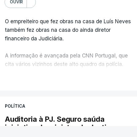
OUVIR
O empreiteiro que fez obras na casa de Luís Neves
também fez obras na casa do ainda diretor
financeiro da Judiciária.
A informação é avançada pela CNN Portugal, que
cita vários vizinhos deste alto quadro da polícia.
VER MAIS
Foi o diretor financeiro, Álvaro Pires, que assumiu a
responsabilidade de sugerir as instalações da
Construbarcelos para acolher um atrelado
POLÍTICA
apreendido numa operação de droga.
Auditoria à PJ. Seguro saúda
iniciativa da ministra da Justiça