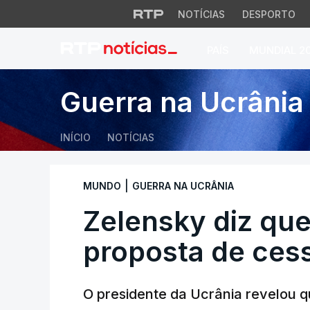
NOTÍCIAS
DESPORTO
PAÍS
MUNDIAL 2
Zelensky diz que R
Guerra na Ucrânia
INÍCIO
NOTÍCIAS
|
MUNDO
GUERRA NA UCRÂNIA
Zelensky diz que
proposta de cess
O presidente da Ucrânia revelou q