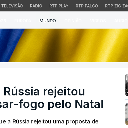
TELEVISÃO
RÁDIO
RTP PLAY
RTP PALCO
RTP ZIG ZA
026
EUROPA
MUNDO
OPINIÃO
VÍDEOS
ÁUDIO
ússia rejeitou proposta
 Rússia rejeitou
ar-fogo pelo Natal
ue a Rússia rejeitou uma proposta de