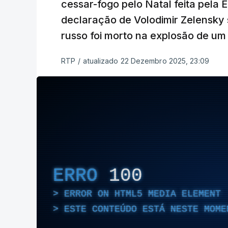
cessar-fogo pelo Natal feita pela 
declaração de Volodimir Zelensky
russo foi morto na explosão de u
RTP
/
atualizado 22 Dezembro 2025, 23:09
ERRO
100
ERROR ON HTML5 MEDIA ELEMENT
ESTE CONTEÚDO ESTÁ NESTE MOME