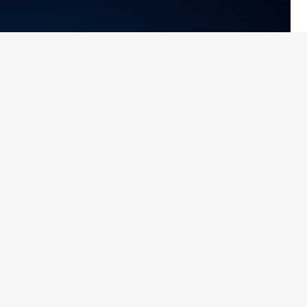
es
,
NTO INDISPONÍVEL
a garantir que a guerra vai terminar "muito em
ações sobre o nível das reservas e do