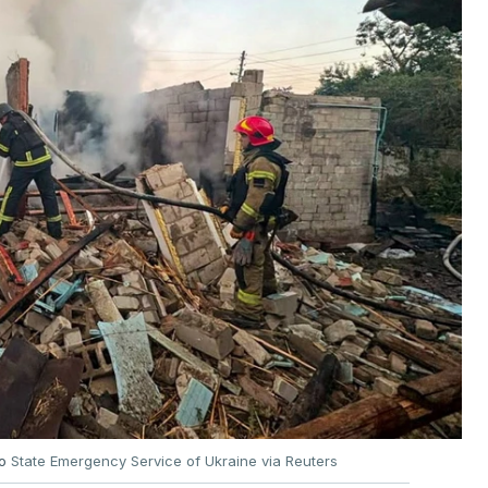
no
State Emergency Service of Ukraine via Reuters