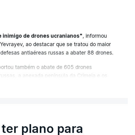
e inimigo de drones ucranianos"
, informou
 Yevrayev, ao destacar que se tratou do maior
 defesas antiaéreas russas a abater 88 drones.
reportou também o abate de 605 drones
 russas, a anexada península da Crimeia e os
ER MAIS
u os recordes anteriores: 556 drones a 17
 de março. Segundo Yevrayev, não houve
do ataque massivo contra Yaroslavl.
ter plano para
ifícios as janelas sofreram danos, vários