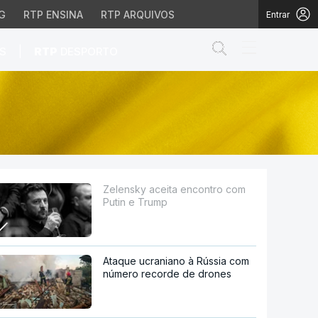
G
RTP ENSINA
RTP ARQUIVOS
Entrar
Abrir campo de
|
S
RTP
DESPORTO
ump
Zelensky aceita encontro com
Putin e Trump
Ataque ucraniano à Rússia com
número recorde de drones