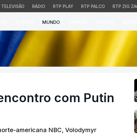
TELEVISÃO
RÁDIO
RTP PLAY
RTP PALCO
RTP ZIG ZA
026
EUROPA
MUNDO
OPINIÃO
VÍDEOS
ÁUDIO
ncontro com Putin e Tr
 encontro com Putin
o norte-americana NBC, Volodymyr