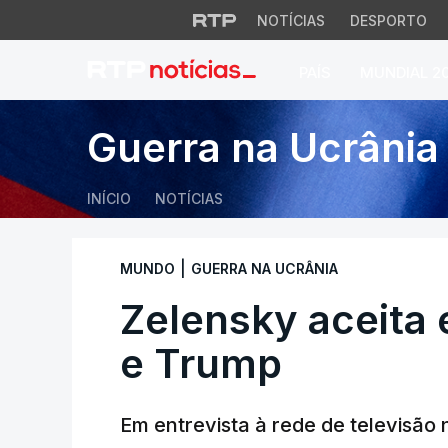
NOTÍCIAS
DESPORTO
PAÍS
MUNDIAL 2
Zelensky aceita e
Guerra na Ucrânia
INÍCIO
NOTÍCIAS
|
MUNDO
GUERRA NA UCRÂNIA
Zelensky aceita
e Trump
Em entrevista à rede de televisã