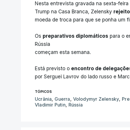
Nesta entrevista gravada na sexta-feir
Trump na Casa Branca, Zelensky
rejeit
moeda de troca para que se ponha um fim
Os
preparativos diplomáticos
para o e
Rússia
começam esta semana.
Está previsto o
encontro de delegações
por Serguei Lavrov do lado russo e Marc
TÓPICOS
Ucrânia
,
Guerra
,
Volodymyr Zelensky
,
Pre
Vladimir Putin
,
Rússia