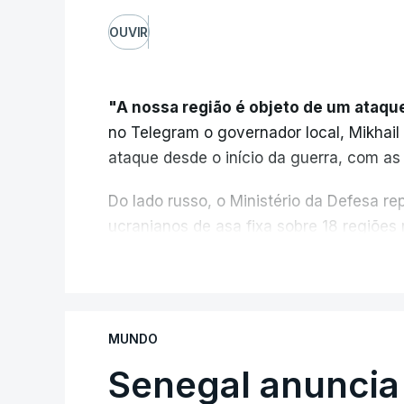
OUVIR
"A nossa região é objeto de um ataqu
no Telegram o governador local, Mikhail
ataque desde o início da guerra, com as
Do lado russo, o Ministério da Defesa 
ucranianos de asa fixa sobre 18 regiões
mares Negro e de Azov.
V
O ataque ucraniano desta noite supero
de maio, 555 a 18 de junho e 389 a 25
MUNDO
mortos nem feridos em consequência 
Senegal anuncia 
"Ardeu uma casa particular, em vários ed