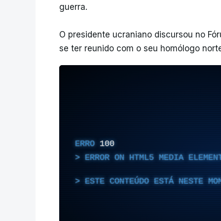
guerra.
O presidente ucraniano discursou no F
se ter reunido com o seu homólogo nort
ERRO
100
ERROR ON HTML5 MEDIA ELEMEN
ESTE CONTEÚDO ESTÁ NESTE MO