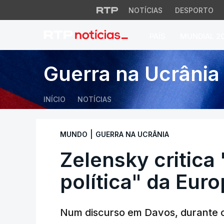
NOTÍCIAS
DESPORTO
PAÍS
MUNDIAL 2
Zelensky critica "f
Guerra na Ucrânia
INÍCIO
NOTÍCIAS
|
MUNDO
GUERRA NA UCRÂNIA
Zelensky critica 
política" da Eur
Num discurso em Davos, durante 