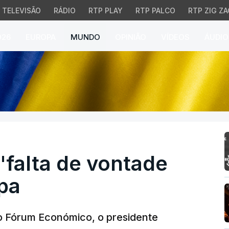
TELEVISÃO
RÁDIO
RTP PLAY
RTP PALCO
RTP ZIG ZA
026
EUROPA
MUNDO
OPINIÃO
VÍDEOS
ÁUDIO
alta de vontade política
"falta de vontade
opa
o Fórum Económico, o presidente