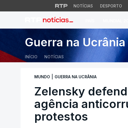
NOTÍCIAS
DESPORTO
PAÍS
MUNDIAL 2
Zelensky defende 
Guerra na Ucrânia
INÍCIO
NOTÍCIAS
|
MUNDO
GUERRA NA UCRÂNIA
Zelensky defend
agência anticor
protestos