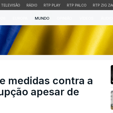
TELEVISÃO
RÁDIO
RTP PLAY
RTP PALCO
RTP ZIG ZA
026
EUROPA
MUNDO
OPINIÃO
VÍDEOS
ÁUDIO
medidas contra a agênc
e medidas contra a
rupção apesar de