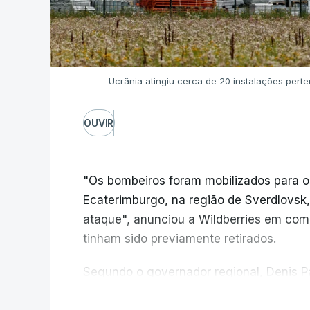
Ucrânia atingiu cerca de 20 instalações pert
OUVIR
"Os bombeiros foram mobilizados para o
Ecaterimburgo, na região de Sverdlovsk,
ataque", anunciou a Wildberries em com
tinham sido previamente retirados.
Segundo o governador regional, Denis Pa
do centro logístico, sem deixar vítimas.
V