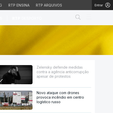
G
RTP ENSINA
RTP ARQUIVOS
Entrar
Abrir campo de
|
S
RTP
DESPORTO
ia anticorrupção apesar
Zelensky defende medidas
contra a agência anticorrupção
apesar de protestos
Novo ataque com drones
provoca incêndio em centro
logístico russo