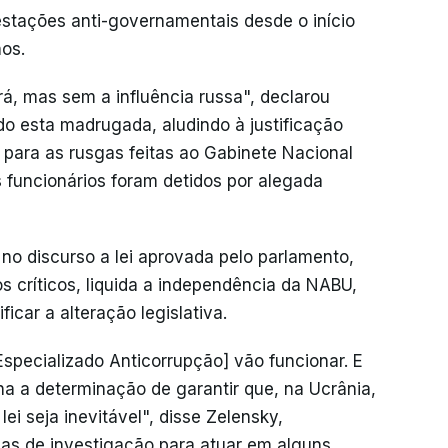
estações anti-governamentais desde o início
nos.
rá, mas sem a influência russa", declarou
o esta madrugada, aludindo à justificação
para as rusgas feitas ao Gabinete Nacional
 funcionários foram detidos por alegada
no discurso a lei aprovada pelo parlamento,
s críticos, liquida a independência da NABU,
car a alteração legislativa.
specializado Anticorrupção] vão funcionar. E
ha a determinação de garantir que, na Ucrânia,
ei seja inevitável", disse Zelensky,
as de investigação para atuar em alguns