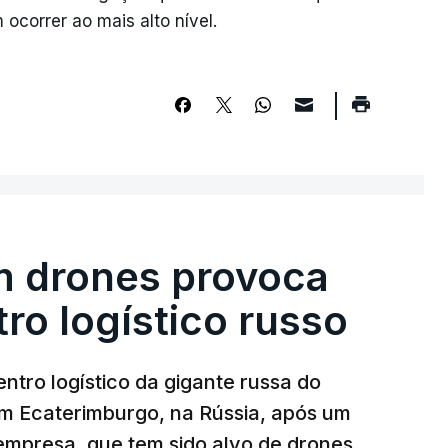
ocorrer ao mais alto nível.
m drones provoca
ro logístico russo
ntro logístico da gigante russa do
em Ecaterimburgo, na Rússia, após um
mpresa, que tem sido alvo de drones