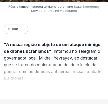
Rússia também atacou território ucraniano
State Emergency
Service of Ukraine via Reuters
OUVIR
"A nossa região é objeto de um ataque inimigo
de drones ucranianos"
, informou no Telegram o
governador local, Mikhail Yevrayev, ao destacar
que se tratou do maior ataque desde o início da
guerra, com as defesas antiaéreas russas a abater
88 drones.
Do lado russo, o Ministério da Defesa reportou
VER MAIS
também o abate de 605 drones ucranianos de asa
fixa sobre 18 regiões russas, a anexada península