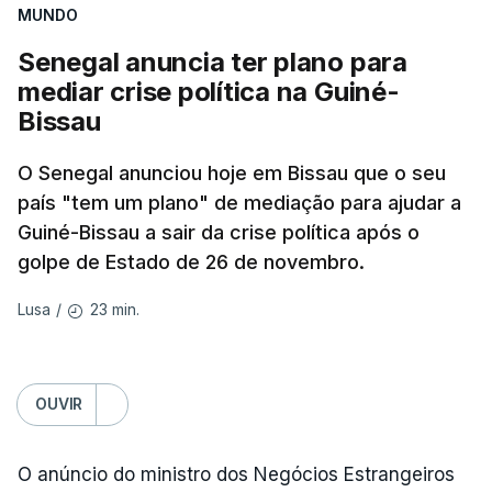
da Crimeia e os mares Negro e de Azov.
MUNDO
Senegal anuncia ter plano para
O ataque ucraniano desta noite superou os
mediar crise política na Guiné-
recordes anteriores: 556 drones a 17 de maio,
Bissau
555 a 18 de junho e 389 a 25 de março. Segundo
Yevrayev, não houve mortos nem feridos em
O Senegal anunciou hoje em Bissau que o seu
consequência do ataque massivo contra
país "tem um plano" de mediação para ajudar a
Yaroslavl.
Guiné-Bissau a sair da crise política após o
golpe de Estado de 26 de novembro.
"Ardeu uma casa particular, em vários edifícios as
janelas sofreram danos, vários automóveis foram
23 min.
Lusa
/
danificados. Todas as vítimas receberão
indemnizações", indicou, ao referir que "em outros
locais também pode haver destroços de drones" .
OUVIR
Yevrayev acrescentou que devido ao ataque a
O anúncio do ministro dos Negócios Estrangeiros
circulação na autoestrada para Moscovo foi