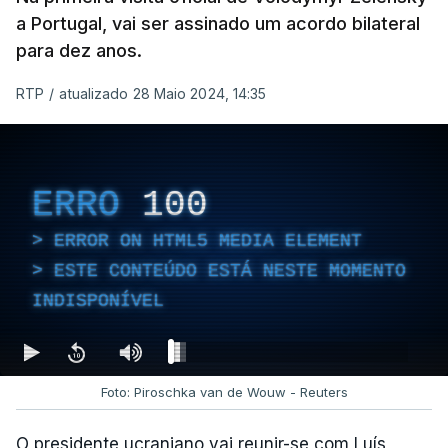
a Portugal, vai ser assinado um acordo bilateral
para dez anos.
RTP
/
atualizado 28 Maio 2024, 14:35
ERRO
100
ERROR ON HTML5 MEDIA ELEMENT
ESTE CONTEÚDO ESTÁ NESTE MOMENTO
INDISPONÍVEL
Foto: Piroschka van de Wouw - Reuters
O presidente ucraniano vai reunir-se com Luís