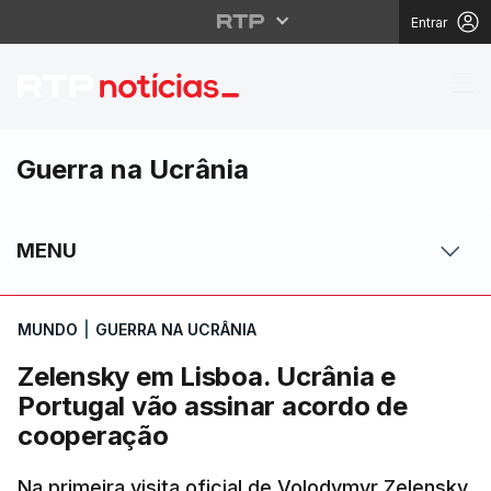
Entrar
Zelensky em Lisboa. U
Guerra na Ucrânia
MENU
MUNDO
|
GUERRA NA UCRÂNIA
Zelensky em Lisboa. Ucrânia e
Portugal vão assinar acordo de
cooperação
Na primeira visita oficial de Volodymyr Zelensky