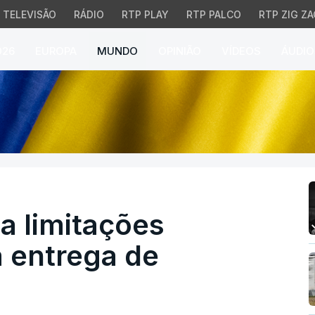
TELEVISÃO
RÁDIO
RTP PLAY
RTP PALCO
RTP ZIG ZA
026
EUROPA
MUNDO
OPINIÃO
VÍDEOS
ÁUDIO
imitações constitucionai
a limitações
à entrega de