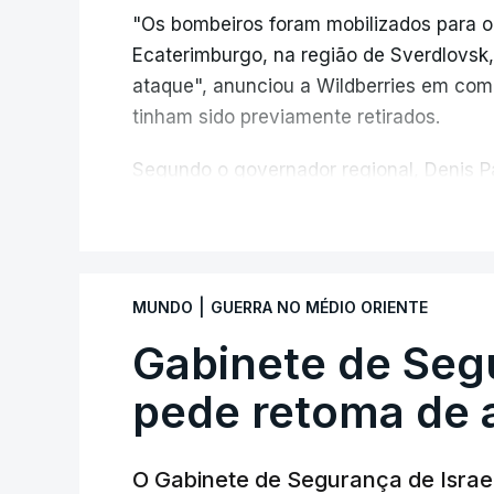
"Os bombeiros foram mobilizados para o
Ecaterimburgo, na região de Sverdlovsk,
ataque", anunciou a Wildberries em com
tinham sido previamente retirados.
Segundo o governador regional, Denis Pa
do centro logístico, sem deixar vítimas.
V
Desde meados de julho, a Ucrânia atingi
Wildberries --- uma plataforma de comér
|
MUNDO
GUERRA NO MÉDIO ORIENTE
chamada de "Amazon russa" --- espalhad
anexada.
Gabinete de Segu
pede retoma de 
Os primeiros ataques, ocorridos na noite 
quase 90 feridos em instalações nas re
O Gabinete de Segurança de Israel,
Desde então, ataques de drones ucrania