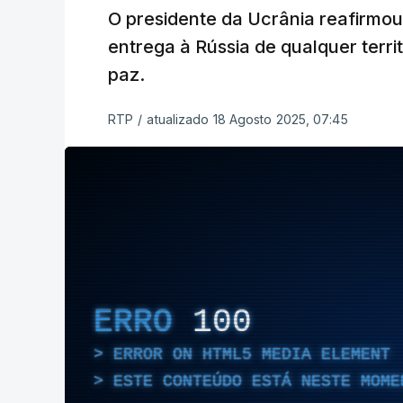
O presidente da Ucrânia reafirmou
entrega à Rússia de qualquer terri
paz.
RTP
/
atualizado 18 Agosto 2025, 07:45
ERRO
100
ERROR ON HTML5 MEDIA ELEMENT
ESTE CONTEÚDO ESTÁ NESTE MOME