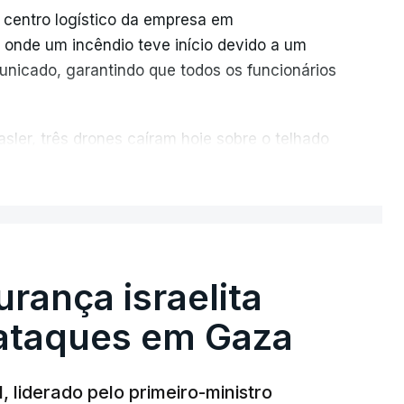
 centro logístico da empresa em
 onde um incêndio teve início devido a um
unicado, garantindo que todos os funcionários
sler, três drones caíram hoje sobre o telhado
ER MAIS
u cerca de 20 instalações pertencentes à
cio online muito popular, frequentemente
as por quase toda a Rússia e na Crimeia
rança israelita
ataques em Gaza
de 17 para 18 de julho, fizeram oito mortos e
giões de Moscovo e Tambov (centro-oeste).
 liderado pelo primeiro-ministro
nos visaram locais próximos a São