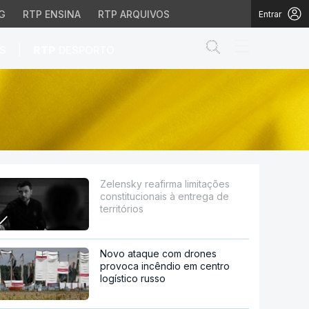
G
RTP ENSINA
RTP ARQUIVOS
Entrar
Abrir campo de
|
S
RTP
DESPORTO
s à entrega de territóri
Zelensky reafirma limitações
constitucionais à entrega de
territórios
Novo ataque com drones
provoca incêndio em centro
logístico russo