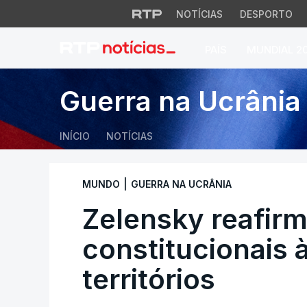
NOTÍCIAS
DESPORTO
PAÍS
MUNDIAL 2
Zelensky reafirma l
Guerra na Ucrânia
INÍCIO
NOTÍCIAS
|
MUNDO
GUERRA NA UCRÂNIA
Zelensky reafirm
constitucionais 
territórios