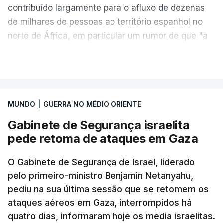
diplomacia está estagnada e ambos os países
contribuído largamente para o afluxo de dezenas
intensificam os ataques de longo alcance,
de milhares de pessoas ao território espanhol no
provocando um número crescente de vítimas civis.
norte de África, em particular um rumor de que "a
fronteira de Ceuta estava aberta".
VER MAIS
TÓPICOS
Crimeia Krasnodar Volgogrado
,
"As plataformas têm de agir de forma decisiva para
Wildberries
,
Petersburgo
preservar a integridade do espaço digital,
especialmente em situações de crise", afirmou
MUNDO
|
GUERRA NO MÉDIO ORIENTE
Henna Virkkunen, comissária da soberania
Gabinete de Segurança israelita
tecnológica, segurança e democracia.
pede retoma de ataques em Gaza
"A monitorização deve ser reforçada, a
O Gabinete de Segurança de Israel, liderado
cooperação com os verificadores de factos deve
pelo primeiro-ministro Benjamin Netanyahu,
ser consolidada", acrescentou a comissária,
pediu na sua última sessão que se retomem os
adiantando que a União Europeia irá fazer um
ataques aéreos em Gaza, interrompidos há
acompanhamento da situação na segunda-feira.
quatro dias, informaram hoje os media israelitas.