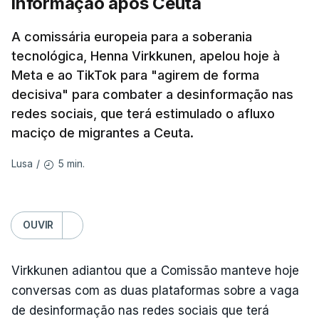
informação após Ceuta
frequentemente chamada de "Amazon russa" ---
espalhadas por quase toda a Rússia e na Crimeia
A comissária europeia para a soberania
anexada.
tecnológica, Henna Virkkunen, apelou hoje à
Meta e ao TikTok para "agirem de forma
Os primeiros ataques, ocorridos na noite de 17 para
decisiva" para combater a desinformação nas
18 de julho, fizeram oito mortos e quase 90 feridos
redes sociais, que terá estimulado o afluxo
em instalações nas regiões de Moscovo e Tambov
maciço de migrantes a Ceuta.
(centro-oeste).
5 min.
Lusa
/
Desde então, ataques de drones ucranianos
visaram locais próximos a São Petersburgo
(noroeste), Simferopol (na Crimeia), Krasnodar e
OUVIR
Volgogrado (sul) e também Samara (na margem
leste do rio Volga).
Virkkunen adiantou que a Comissão manteve hoje
Mais de quatro anos após o início da ofensiva
conversas com as duas plataformas sobre a vaga
russa em larga escala contra a Ucrânia, a
de desinformação nas redes sociais que terá