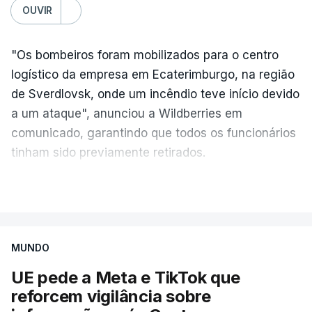
OUVIR
"Os bombeiros foram mobilizados para o centro
logístico da empresa em Ecaterimburgo, na região
de Sverdlovsk, onde um incêndio teve início devido
a um ataque", anunciou a Wildberries em
comunicado, garantindo que todos os funcionários
tinham sido previamente retirados.
Segundo o governador regional, Denis Pasler, três
VER MAIS
drones caíram hoje sobre o telhado do centro
logístico, sem deixar vítimas.
MUNDO
Desde meados de julho, a Ucrânia atingiu cerca de
UE pede a Meta e TikTok que
20 instalações pertencentes à Wildberries --- uma
reforcem vigilância sobre
plataforma de comércio online muito popular,