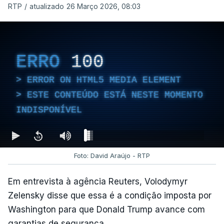
RTP
/
atualizado 26 Março 2026, 08:03
ERRO
100
ERROR ON HTML5 MEDIA ELEMENT
ESTE CONTEÚDO ESTÁ NESTE MOMENTO
INDISPONÍVEL
Foto: David Araújo - RTP
Em entrevista à agência Reuters, Volodymyr
Zelensky disse que essa é a condição imposta por
Washington para que Donald Trump avance com
garantias de segurança.