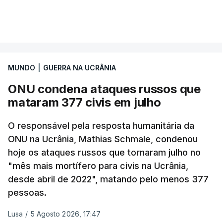
No relatório diário publicado esta quarta-feira, a
VER MAIS
Força Aérea ucraniana detalhou que a Rússia
lançou um total de 115
drones
e 28 mísseis de
alta velocidade, incluindo 24 mísseis balísticos
MUNDO
|
GUERRA NA UCRÂNIA
e quatro mísseis antinavio
.
ONU condena ataques russos que
A Força Aérea ucraniana especificou ainda que
mataram 377 civis em julho
abateu 98 destes
drones
, sem mencionar qualquer
míssil, embora Kiev tenha vindo a lamentar há
O responsável pela resposta humanitária da
semanas uma grave escassez de munições
ONU na Ucrânia, Mathias Schmale, condenou
hoje os ataques russos que tornaram julho no
antimíssil balístico capazes de intercetar tais
"mês mais mortífero para civis na Ucrânia,
mísseis.
desde abril de 2022", matando pelo menos 377
pessoas.
Lusa
/
5 Agosto 2026, 17:47
ERRO
100