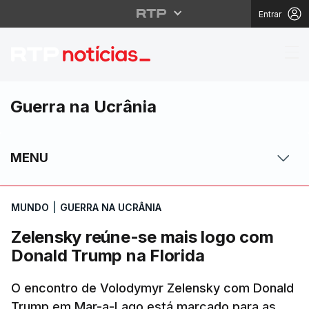
Entrar
Zelensky reúne-se mai
Guerra na Ucrânia
MENU
MUNDO
|
GUERRA NA UCRÂNIA
Zelensky reúne-se mais logo com
Donald Trump na Florida
O encontro de Volodymyr Zelensky com Donald
Trump em Mar-a-Lago está marcado para as