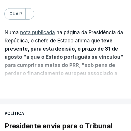
OUVIR
Numa
nota publicada
na página da Presidência da
República, o chefe de Estado afirma que
teve
presente, para esta decisão, o prazo de 31 de
agosto "a que o Estado português se vinculou"
para cumprir as metas do PRR, "sob pena de
perder o financiamento europeu associado a
essa reforma específica".
VER MAIS
António José Seguro entende que a reforma reúne
treze apoios sociais "num só" e pretende "tornar o
POLÍTICA
sistema mais simples, mais justo e transparente".
Presidente envia para o Tribunal
"Sempre que seja possível reduzir burocracias,