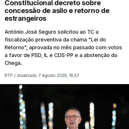
Constitucional decreto sobre
eliminar sobreposições e garantir que os apoios
concessão de asilo e retorno de
chegam a quem mais necessita, estaremos a dar
estrangeiros
um passo na direção certa", argumenta o
António José Seguro solicitou ao TC a
Presidente da República.
fiscalização preventiva da chama "Lei do
Retorno", aprovada no mês passado com votos
Assegurar que "ninguém é
a favor de PSD, IL e CDS-PP e a abstenção do
prejudicado"
Chega.
RTP
/
atualizado 7 Agosto 2026, 18:47
O Preisdente deixa, no entanto, deixa alguns
avisos:
uma reforma desta dimensão "deve ter
como primeiro critério a proteção das pessoas"
e "nenhum processo de simplificação pode
traduzir-se numa diminuição da proteção
social".