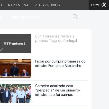
G
RTP ENSINA
RTP ARQUIVOS
Entrar
Abrir campo de
|
S
RTP
DESPORTO
Portugal
06h Torreense festeja a
primeira Taça de Portugal
Ficou por cumprir promessa do
ministro Fernando Alexandre
Carneiro admirado com
"peripécia" de um primeiro-
ministro que foi banhos