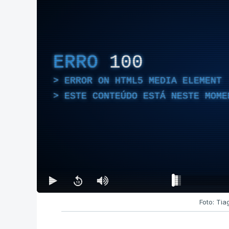
ERRO
100
ERROR ON HTML5 MEDIA ELEMENT
ESTE CONTEÚDO ESTÁ NESTE MOME
Foto: Tia