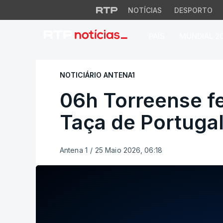
NOTÍCIAS
DESPORTO
PAÍS
MUNDIAL 2
06h Torreense fest
NOTICIÁRIO ANTENA1
06h Torreense fe
Taça de Portuga
Antena 1
/
25 Maio 2026, 06:18