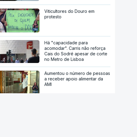
Viticultores do Douro em
protesto
Há "capacidade para
acomodar". Carris não reforça
Cais do Sodré apesar de corte
no Metro de Lisboa
Aumentou o número de pessoas
a receber apoio alimentar da
AMI
Acordo de Meca. Arábia
Saudita, Paquistão e Turquia
assinam pacto de defesa mútua
Pelo menos 11 civis feridos em