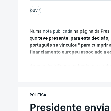
OUVIR
Numa
nota publicada
na página da Presi
que
teve presente, para esta decisão, 
português se vinculou" para cumprir 
financiamento europeu associado a es
António José Seguro entende que a refo
pretende "tornar o sistema mais simples,
V
"Sempre que seja possível reduzir burocr
os apoios chegam a quem mais necessit
POLÍTICA
certa", argumenta o Presidente da Repúb
Presidente envia