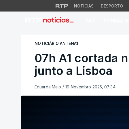
NOTÍCIAS
DESPORTO
PAÍS
MUNDIAL 2
07h A1 cortada no s
NOTICIÁRIO ANTENA1
07h A1 cortada n
junto a Lisboa
Eduarda Maio
/
19 Novembro 2025, 07:34