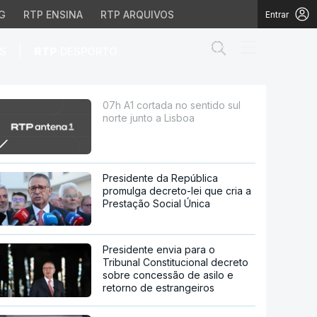
G
RTP ENSINA
RTP ARQUIVOS
Entrar
Abrir campo de
|
S
RTP
DESPORTO
a Lisboa
07h A1 cortada no sentido sul
norte junto a Lisboa
Presidente da República
promulga decreto-lei que cria a
Prestação Social Única
Presidente envia para o
Tribunal Constitucional decreto
sobre concessão de asilo e
retorno de estrangeiros