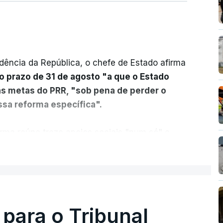
dência da República, o chefe de Estado afirma
o prazo de 31 de agosto "a que o Estado
as metas do PRR, "sob pena de perder o
sa reforma específica".
rma reúne treze apoios sociais "num só" e
 mais justo e transparente".
ER MAIS
acias, eliminar sobreposições e garantir que
a, estaremos a dar um passo na direção
lica.
 para o Tribunal