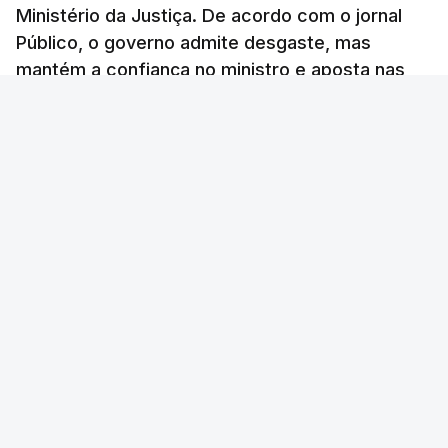
Ministério da Justiça. De acordo com o jornal
"Lei do Retorno". Chega
Público, o governo admite desgaste, mas
considera envio para TC do
mantém a confiança no ministro e aposta nas
diploma "tipo de atos
políticos irresponsáveis"
investigações para preservar a PJ.
8 Agosto 2026, 10:04
RTP Notícias
/
atualizado 8 Agosto 2026, 13:38
Presidente envia para o
Tribunal Constitucional
decreto sobre concessão
de asilo e retorno de
estrangeiros
atualizado 7 Agosto 2026, 18:47
TÓPICOS
Chega
Lusa