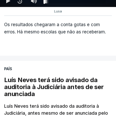
Lusa
Os resultados chegaram a conta gotas e com
erros. Há mesmo escolas que não as receberam.
ARTIGOS RELACIONADOS
PAÍS
Luís Neves terá sido avisado da
"Lei do Retorno".
auditoria à Judiciária antes de ser
Comunidades estrangeiras
anunciada
em Portugal apoiam decisão
de Seguro
Luís Neves terá sido avisado da auditoria à
atualizado 8 Agosto 2026, 13:36
Judiciária, antes mesmo de ser anunciada pelo