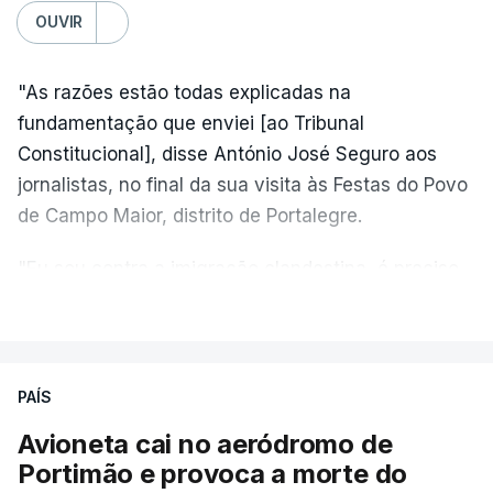
OUVIR
"As razões estão todas explicadas na
fundamentação que enviei [ao Tribunal
Constitucional], disse António José Seguro aos
jornalistas, no final da sua visita às Festas do Povo
de Campo Maior, distrito de Portalegre.
"Eu sou contra a imigração clandestina, é preciso
combater ferozmente a imigração ilegal,
VER MAIS
precisamos de regular a nossa imigração e
precisamos de defender as nossas fronteiras e
nada disto é incompatível com tratarmos com
PAÍS
dignidade as pessoas, designadamente menores e
Avioneta cai no aeródromo de
crianças", acrescentou.
Portimão e provoca a morte do