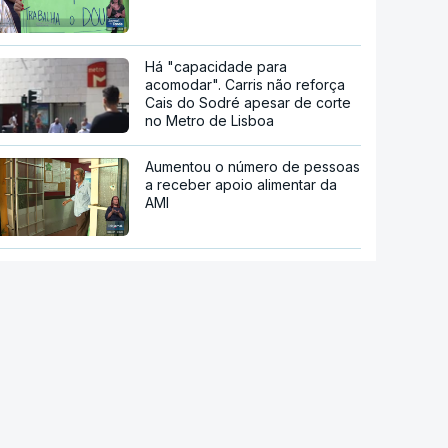
Há "capacidade para
acomodar". Carris não reforça
Cais do Sodré apesar de corte
no Metro de Lisboa
Aumentou o número de pessoas
a receber apoio alimentar da
AMI
Acordo de Meca. Arábia
Saudita, Paquistão e Turquia
assinam pacto de defesa mútua
Pelo menos 11 civis feridos em
ataque Huthi na Arábia Saudita