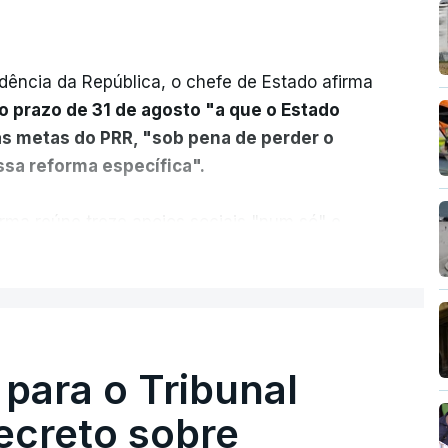
dência da República, o chefe de Estado afirma
o prazo de 31 de agosto "a que o Estado
as metas do PRR, "sob pena de perder o
sa reforma específica".
rma reúne treze apoios sociais "num só" e
 mais justo e transparente".
ER MAIS
acias, eliminar sobreposições e garantir que
a, estaremos a dar um passo na direção
lica.
 para o Tribunal
ecreto sobre
rejudicado"