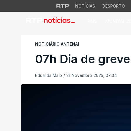
NOTÍCIAS
DESPORTO
PAÍS
MUNDIAL 2
07h Dia de greve 
NOTICIÁRIO ANTENA1
07h Dia de greve
Eduarda Maio
/
21 Novembro 2025, 07:34