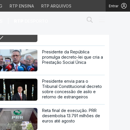
G
RTP ENSINA
RTP ARQUIVOS
Entrar
Abrir campo de
|
S
RTP
DESPORTO
07h Dia de greve na Função
Pública
Presidente da República
promulga decreto-lei que cria a
Prestação Social Única
Presidente envia para o
Tribunal Constitucional decreto
sobre concessão de asilo e
retorno de estrangeiros
Reta final de execução. PRR
desembolsa 13.791 milhões de
euros até agosto