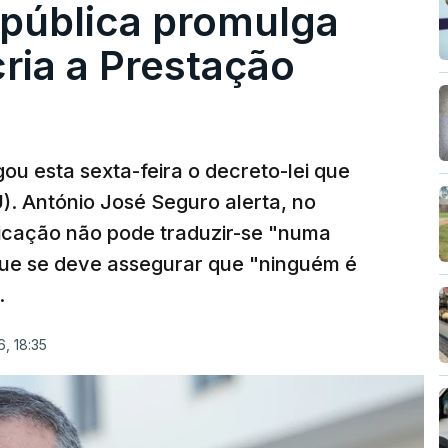
epública promulga
cria a Prestação
ou esta sexta-feira o decreto-lei que
). António José Seguro alerta, no
ficação não pode traduzir-se "numa
que se deve assegurar que "ninguém é
.
, 18:35