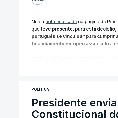
Numa
nota publicada
na página da Presi
que
teve presente, para esta decisão, 
português se vinculou" para cumprir 
financiamento europeu associado a es
António José Seguro entende que a refo
pretende "tornar o sistema mais simples,
V
"Sempre que seja possível reduzir burocr
os apoios chegam a quem mais necessit
POLÍTICA
certa", argumenta o Presidente da Repúb
Presidente envia
Constitucional d
Assegurar que "ninguém é p