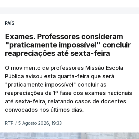
fase do concurso do ano passado.
PAÍS
No primeiro dia do concurso deste ano, apenas
304 alunos tinham apresentado candidatura, muito
Exames. Professores consideram
abaixo dos 10 mil que o tinham feito no primeiro dia
"praticamente impossível" concluir
do concurso do ano passado.
reapreciações até sexta-feira
Pela primeira vez este ano, quase 300 mil exames
O movimento de professores Missão Escola
Pública avisou esta quarta-feira que será
nacionais do ensino secundário foram avaliados
"praticamente impossível" concluir as
em formato digital, mas o processo registou várias
reapreciações da 1ª fase dos exames nacionais
falhas técnicas, obrigando ao adiamento por
até sexta-feira, relatando casos de docentes
alguns dias da divulgação das notas.
convocados nos últimos dias.
RTP
/
5 Agosto 2026, 19:33