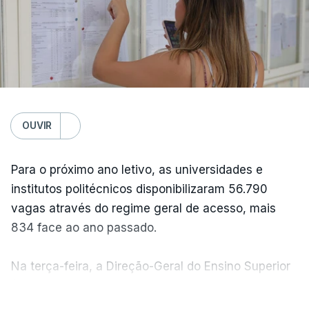
OUVIR
Para o próximo ano letivo, as universidades e
institutos politécnicos disponibilizaram 56.790
vagas através do regime geral de acesso, mais
834 face ao ano passado.
Na terça-feira, a Direção-Geral do Ensino Superior
(DGES) contabilizava já perto de 55 mil candidatos,
VER MAIS
ultrapassando o total de 49.595 inscritos na 1.ª