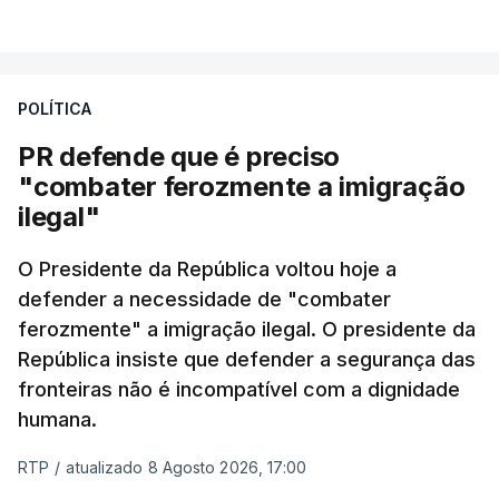
milhas náuticas ao largo de Sines.
VER MAIS
A apreensão aconteceu na tarde desta sexta-feira,
desencadeando uma ação de prevenção
POLÍTICA
desencadeada pela Polícia Judiciária, em
PR defende que é preciso
articulação com a Marinha, a Autoridade Marítima
"combater ferozmente a imigração
Nacional e a Força Aérea.
ilegal"
O ano de 2026 tem sido um ano de recordes: foi
O Presidente da República voltou hoje a
apreendida mais cocaína até ao momento de que
defender a necessidade de "combater
em todo o ano de 2025.
ferozmente" a imigração ilegal. O presidente da
A ação de prevenção visa a deteção em alto mar
República insiste que defender a segurança das
de embarcações de alta velocidade (EAV) que
fronteiras não é incompatível com a dignidade
humana.
utilizam a costa nacional para o tráfico de droga.
RTP
/
atualizado 8 Agosto 2026, 17:00
c/ Lusa