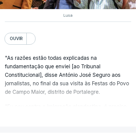
Lusa
OUVIR
"As razões estão todas explicadas na
fundamentação que enviei [ao Tribunal
Constitucional], disse António José Seguro aos
jornalistas, no final da sua visita às Festas do Povo
de Campo Maior, distrito de Portalegre.
"Eu sou contra a imigração clandestina, é preciso
combater ferozmente a imigração ilegal,
VER MAIS
precisamos de regular a nossa imigração e
precisamos de defender as nossas fronteiras e