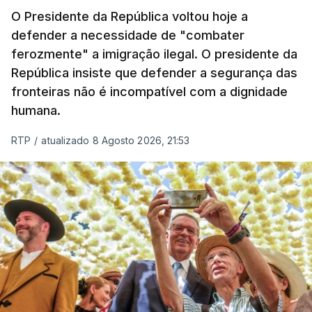
O Presidente da República voltou hoje a
apreendida mais cocaína até ao momento de que
defender a necessidade de "combater
em todo o ano de 2025.
ferozmente" a imigração ilegal. O presidente da
A ação de prevenção visa a deteção em alto mar
República insiste que defender a segurança das
de embarcações de alta velocidade (EAV) que
fronteiras não é incompatível com a dignidade
humana.
utilizam a costa nacional para o tráfico de droga.
RTP
/
atualizado 8 Agosto 2026, 21:53
c/ Lusa