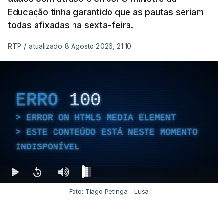
Educação tinha garantido que as pautas seriam
todas afixadas na sexta-feira.
RTP
/
atualizado 8 Agosto 2026, 21:10
ERRO
100
ERROR ON HTML5 MEDIA ELEMENT
ESTE CONTEÚDO ESTÁ NESTE MOMENTO
INDISPONÍVEL
Foto: Tiago Petinga - Lusa