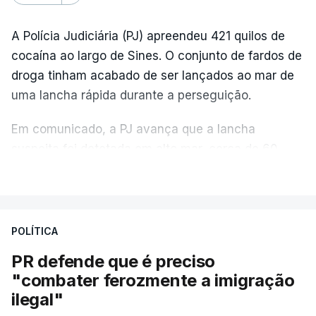
A Polícia Judiciária (PJ) apreendeu 421 quilos de
cocaína ao largo de Sines. O conjunto de fardos de
droga tinham acabado de ser lançados ao mar de
uma lancha rápida durante a perseguição.
Em comunicado, a PJ avança que a lancha
suspeita foi detetada em alto mar, cerca de 60
milhas náuticas ao largo de Sines.
VER MAIS
A apreensão aconteceu na tarde desta sexta-feira,
desencadeando uma ação de prevenção
POLÍTICA
desencadeada pela Polícia Judiciária, em
PR defende que é preciso
articulação com a Marinha, a Autoridade Marítima
"combater ferozmente a imigração
Nacional e a Força Aérea.
ilegal"
O ano de 2026 tem sido um ano de recordes: foi