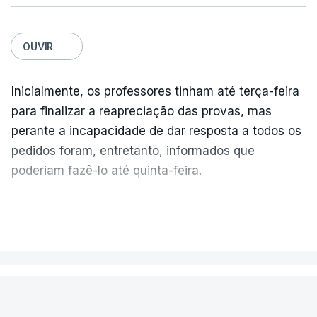
OUVIR
Inicialmente, os professores tinham até terça-feira
para finalizar a reapreciação das provas, mas
perante a incapacidade de dar resposta a todos os
pedidos foram, entretanto, informados que
poderiam fazê-lo até quinta-feira.
A intenção era que os resultados fossem
VER MAIS
publicados no dia seguinte (sexta-feira), o que
poderá não acontecer.
PAÍS
No domingo, estavam concluídos cerca de 50 por
cento dos mais de 20 mil pedidos de reapreciação,