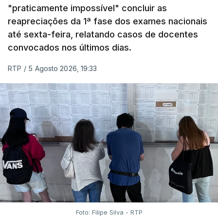
"praticamente impossível" concluir as
em formato digital, mas o processo registou várias
reapreciações da 1ª fase dos exames nacionais
falhas técnicas, obrigando ao adiamento por
até sexta-feira, relatando casos de docentes
alguns dias da divulgação das notas.
convocados nos últimos dias.
RTP
/
5 Agosto 2026, 19:33
Foto: Filipe Silva - RTP