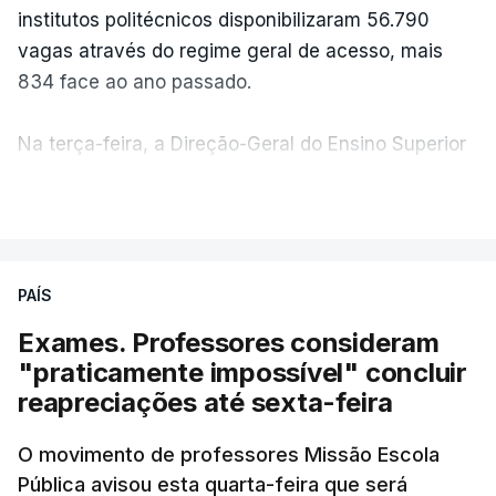
institutos politécnicos disponibilizaram 56.790
vagas através do regime geral de acesso, mais
834 face ao ano passado.
Na terça-feira, a Direção-Geral do Ensino Superior
(DGES) contabilizava já perto de 55 mil candidatos,
VER MAIS
ultrapassando o total de 49.595 inscritos na 1.ª
fase do concurso do ano passado.
PAÍS
No primeiro dia do concurso deste ano, apenas
304 alunos tinham apresentado candidatura, muito
Exames. Professores consideram
abaixo dos 10 mil que o tinham feito no primeiro dia
"praticamente impossível" concluir
do concurso do ano passado.
reapreciações até sexta-feira
Pela primeira vez este ano, quase 300 mil exames
O movimento de professores Missão Escola
Pública avisou esta quarta-feira que será
nacionais do ensino secundário foram avaliados