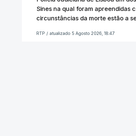
a alegação justificativa para o pedido 
Sines na qual foram apreendidas c
relatores devem preencher.
circunstâncias da morte estão a s
"Este é um processo muito mais buro
RTP
/
atualizado 5 Agosto 2026, 18:47
que, além do prazo apertado e do volum
conseguem concluir as reapreciações d
Quanto aos exames da 2.ª fase, o minis
segunda-feira que cerca de 97% das res
processo está a decorrer "com normalida
c/ Lusa