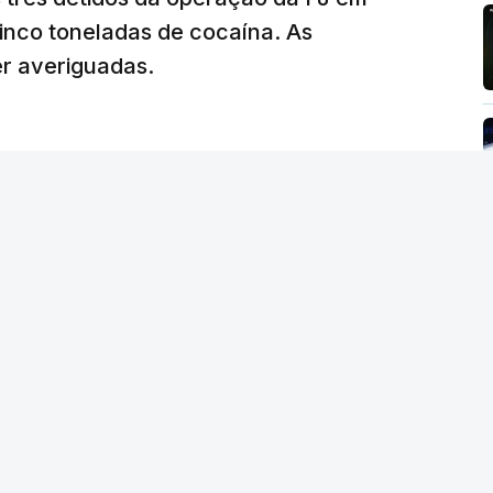
de reapreciação, ou os documentos que os
inco toneladas de cocaína. As
er averiguadas.
crático"
, sublinhou Cristina Mota, afirmando
e de trabalho, alguns docentes não
evido a documentação em falta.
tro da Educação, Fernando Alexandre, disse na
postas estavam classificadas e que o
de e tranquilidade".