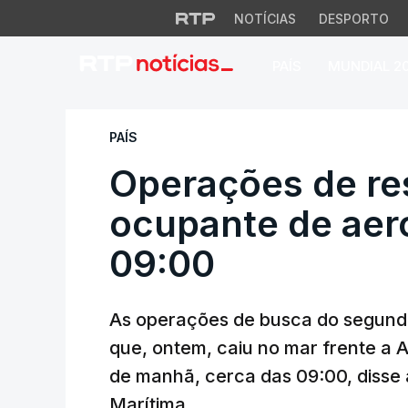
NOTÍCIAS
DESPORTO
PAÍS
MUNDIAL 2
Operações de resg
PAÍS
Operações de re
ocupante de aer
09:00
As operações de busca do segund
que, ontem, caiu no mar frente a A
de manhã, cerca das 09:00, disse 
Marítima.