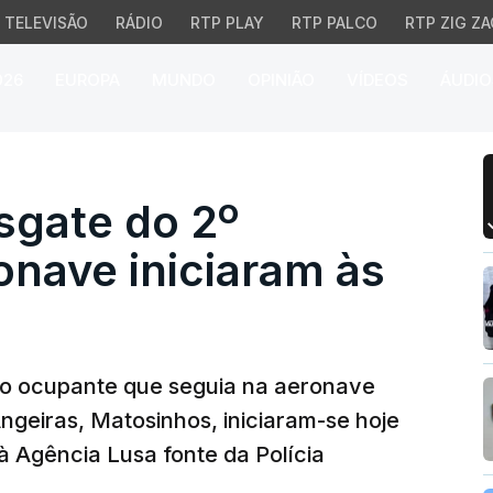
TELEVISÃO
RÁDIO
RTP PLAY
RTP PALCO
RTP ZIG ZA
026
EUROPA
MUNDO
OPINIÃO
VÍDEOS
ÁUDIO
ate do 2º ocupante de 
sgate do 2º
onave iniciaram às
o ocupante que seguia na aeronave
ngeiras, Matosinhos, iniciaram-se hoje
à Agência Lusa fonte da Polícia