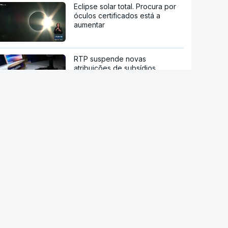
Eclipse solar total. Procura por
óculos certificados está a
aumentar
RTP suspende novas
atribuições de subsídios
questionados em auditoria da
IGF
IGAS arquiva processo de bebé
que morreu após a mãe ir a
cinco hospitais
RD Congo. Surto de ébola está
a espalhar-se a um ritmo sem
precedentes
Candidato presidencial
brasileiro Flávio Bolsonaro