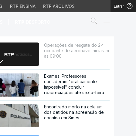
G
RTP ENSINA
RTP ARQUIVOS
Entrar
Abrir campo de
|
S
RTP
DESPORTO
aeronave iniciaram às 0
Operações de resgate do 2º
ocupante de aeronave iniciaram
às 09:00
Exames. Professores
consideram "praticamente
impossível" concluir
reapreciações até sexta-feira
Encontrado morto na cela um
dos detidos na apreensão de
cocaína em Sines