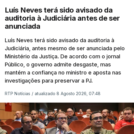
cidadãos adultos em situação ilegal, se
Luís Neves terá sido avisado da
tiverem filhos menores.
auditoria à Judiciária antes de ser
anunciada
“Com esta acção de Seguro, sendo atingido o
prazo de 60 dias, os imigrantes terão que ser
Luís Neves terá sido avisado da auditoria à
Judiciária, antes mesmo de ser anunciada pelo
libertados,
ainda que os seus pedidos de asilo
Ministério da Justiça. De acordo com o jornal
tenham sido rejeitados pelas autoridades
Público, o governo admite desgaste, mas
competentes”, referem.
mantém a confiança no ministro e aposta nas
investigações para preservar a PJ.
“Isto é de uma enorme irresponsabilidade
e
muito injusto para aqueles cidadãos estrangeiros
RTP Notícias
/
atualizado 8 Agosto 2026, 07:48
que cumpriram efetivamente todos os passos para
poderem entrar e residir legalmente em Portugal”,
acrescenta, concluindo que
“são exactamente
este tipo de actos políticos irresponsáveis que
produzem o designado efeito de chamada, ou