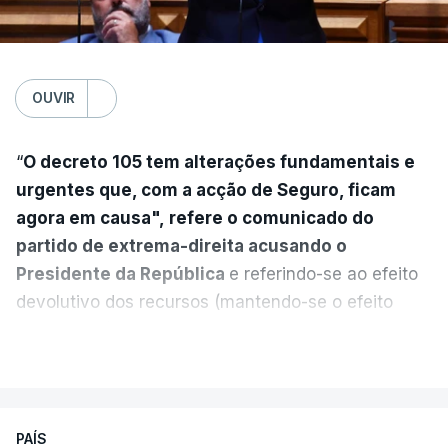
OUVIR
“
O decreto 105 tem alterações fundamentais e
urgentes que, com a acção de Seguro, ficam
agora em causa", refere o comunicado do
partido de extrema-direita acusando o
Presidente da República
e referindo-se ao efeito
devolutivo dos recursos (mantendo-se o efeito
suspensivo) e o aumento do prazo para detenção
VER MAIS
em centro de acolhimento temporário.
Chega refere ainda que Seguro tem reservas
PAÍS
quanto à possibilidade de expulsar do país