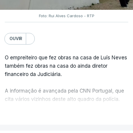
Foto: Rui Alves Cardoso - RTP
OUVIR
O empreiteiro que fez obras na casa de Luís Neves
também fez obras na casa do ainda diretor
financeiro da Judiciária.
A informação é avançada pela CNN Portugal, que
cita vários vizinhos deste alto quadro da polícia.
VER MAIS
Foi o diretor financeiro, Álvaro Pires, que assumiu a
responsabilidade de sugerir as instalações da
Construbarcelos para acolher um atrelado