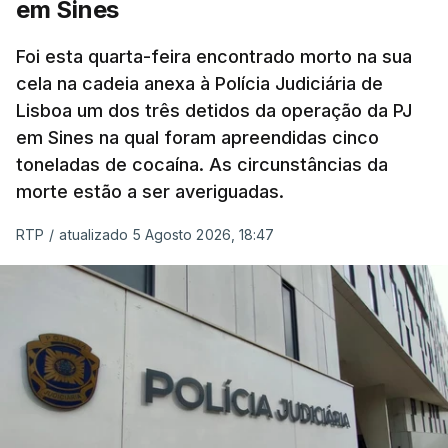
em Sines
concluído a tempo.
Foi esta quarta-feira encontrado morto na sua
cela na cadeia anexa à Polícia Judiciária de
"Durante o fim de semana e nos últimos dias,
Lisboa um dos três detidos da operação da PJ
apercebamo-nos que ainda estão a ser
em Sines na qual foram apreendidas cinco
convocados professores para reapreciações"
,
toneladas de cocaína. As circunstâncias da
disse a professora à agência Lusa.
"Será
morte estão a ser averiguadas.
praticamente impossível termos a totalidade
das reapreciações na sexta-feira".
RTP
/
atualizado 5 Agosto 2026, 18:47
Segundo os docentes, o processo de reapreciação
está a enfrentar vários constrangimentos. Há
casos em que faltam os modelos preenchidos
pelos alunos com a alegação justificativa para o
pedido de reapreciação, ou os documentos que os
relatores devem preencher.