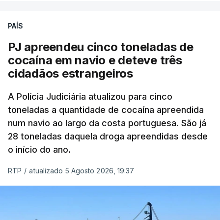
PAÍS
O elemento da tripulação encontrado morto
seria o
único detido que poderia dar mais informações
PJ apreendeu cinco toneladas de
à PJ
.
cocaína em navio e deteve três
cidadãos estrangeiros
O corpo foi encontrado pelos guardas prisionais
pelas 8h00 desta quarta-feira. A RTP apurou que
A Polícia Judiciária atualizou para cinco
toneladas a quantidade de cocaína apreendida
não existe videovigilância nas celas, mas há
num navio ao largo da costa portuguesa. São já
câmaras nos corredores das instalações.
28 toneladas daquela droga apreendidas desde
o início do ano.
Em resposta à RTP, a Direção-Geral de Reinserção
e Serviços Prisionais (DGRSP) confirmou que “um
RTP
/
atualizado 5 Agosto 2026, 19:37
detido, entrado com mandado de condução à
cadeia na sequência das detenções da Operação
Skydrop,
foi encontrado sem vida na cela que
ocupava sozinho no Estabelecimento Prisional