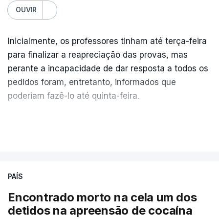
OUVIR
Inicialmente, os professores tinham até terça-feira
para finalizar a reapreciação das provas, mas
perante a incapacidade de dar resposta a todos os
pedidos foram, entretanto, informados que
poderiam fazê-lo até quinta-feira.
A intenção era que os resultados fossem
VER MAIS
publicados no dia seguinte (sexta-feira), o que
poderá não acontecer.
PAÍS
No domingo, estavam concluídos cerca de 50 por
cento dos mais de 20 mil pedidos de reapreciação,
Encontrado morto na cela um dos
mas Cristina Mota, porta-voz da Missão Escola
detidos na apreensão de cocaína
Pública, tem dúvidas de que o processo esteja