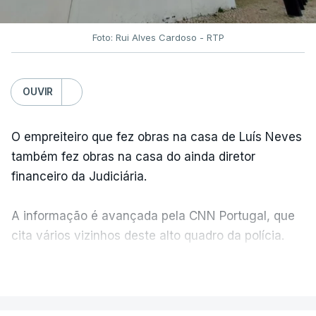
Foto: Rui Alves Cardoso - RTP
OUVIR
O empreiteiro que fez obras na casa de Luís Neves
também fez obras na casa do ainda diretor
financeiro da Judiciária.
A informação é avançada pela CNN Portugal, que
cita vários vizinhos deste alto quadro da polícia.
VER MAIS
Foi o diretor financeiro, Álvaro Pires, que assumiu a
responsabilidade de sugerir as instalações da
Construbarcelos para acolher um atrelado