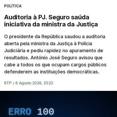
POLÍTICA
apreendido numa operação de droga.
Auditoria à PJ. Seguro saúda
iniciativa da ministra da Justiça
O presidente da República saudou a auditoria
aberta pela ministra da Justiça à Polícia
Judiciária e pediu rapidez no apuramento de
resultados. António José Seguro avisou que
cabe a todos os que ocupam cargos públicos
defenderem as instituições democráticas.
RTP
/
6 Agosto 2026, 20:23
ERRO
100