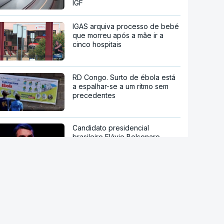
IGF
IGAS arquiva processo de bebé
que morreu após a mãe ir a
cinco hospitais
RD Congo. Surto de ébola está
a espalhar-se a um ritmo sem
precedentes
Candidato presidencial
brasileiro Flávio Bolsonaro
anuncia deputado do próprio PL
como `vice`
Han Kuang. Taiwan sob pressão
chinesa inicia dez dias de
manobras com milhares de
reservistas