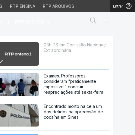
G
RTP ENSINA
RTP ARQUIVOS
Entrar
Abrir campo de
|
S
RTP
DESPORTO
ária
08h PS em Comissão Nacionaçl
Extraordinária
Exames. Professores
consideram "praticamente
impossível" concluir
reapreciações até sexta-feira
Encontrado morto na cela um
dos detidos na apreensão de
cocaína em Sines