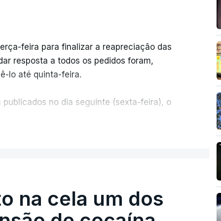
erça-feira para finalizar a reapreciação das
ar resposta a todos os pedidos foram,
-lo até quinta-feira.
publicados no dia seguinte (sexta-feira), o
ER MAIS
e 50 por cento dos mais de 20 mil pedidos de
voz da Missão Escola Pública, tem dúvidas de
.
o na cela um dos
os dias, apercebamo-nos que ainda estão a
preciações"
, disse a professora à agência
ensão de cocaína