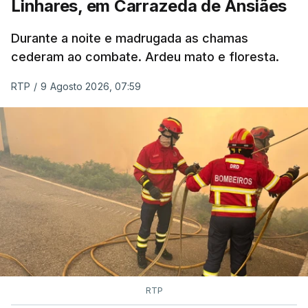
Linhares, em Carrazeda de Ansiães
ESTE CONTEÚDO ESTÁ NESTE
MOMENTO INDISPONÍVEL
Durante a noite e madrugada as chamas
cederam ao combate. Ardeu mato e floresta.
RTP
/
9 Agosto 2026, 07:59
RTP