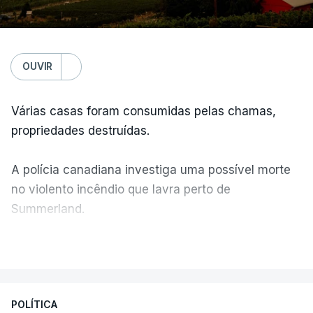
OUVIR
Várias casas foram consumidas pelas chamas,
propriedades destruídas.
A polícia canadiana investiga uma possível morte
no violento incêndio que lavra perto de
Summerland.
VER MAIS
Éum cenário de terror, descreve o primeiro-ministro
da Columbia Britânica, David Iby.
POLÍTICA