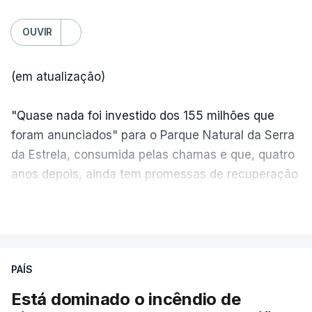
OUVIR
(em atualização)
"Quase nada foi investido dos 155 milhões que
foram anunciados" para o Parque Natural da Serra
da Estrela, consumida pelas chamas e que, quatro
anos depois, ainda tem promessas de recuperação
por cumprir.
VER MAIS
ERRO
100
PAÍS
ERROR ON HTML5 MEDIA ELEMENT
Está dominado o incêndio de