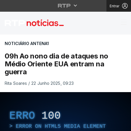
Entrar
09h Ao nono dia de at
NOTICIÁRIO ANTENA1
09h Ao nono dia de ataques no
Médio Oriente EUA entram na
guerra
Rita Soares
/
22 Junho 2025, 09:23
ERRO
100
ERROR ON HTML5 MEDIA ELEMENT