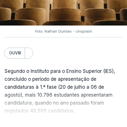
semanas têm sido marcadas por uma subida
acentuada, tendência que deverá ser revertida na
próxima semana.
Foto: Nathan Dumlao - Unsplash
c/Lusa
OUVIR
Segundo o Instituto para o Ensino Superior (IES),
concluído o período de apresentação de
candidaturas à 1.ª fase (20 de julho a 06 de
agosto), mais 10.796 estudantes apresentaram
candidatura, quando no ano passado foram
registados 49.595 candidatos.
"Os resultados da 1ª fase do concurso nacional de
VER MAIS