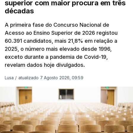
superior com maior procura em três
A atualização do desconto do Imposto sobre os
décadas
Produtos Petrolíferos (ISP) também poderá
alterar os valores previstos.
A primeira fase do Concurso Nacional de
Acesso ao Ensino Superior de 2026 registou
O Governo comprometeu-se a aplicar uma redução
60.391 candidatos, mais 21,8% em relação a
extraordinária e temporária no ISP, sempre que se
2025, o número mais elevado desde 1996,
verifique um aumento do preço dos combustíveis
exceto durante a pandemia de Covid-19,
superior a 10 cêntimos, para mitigar a escalada de
revelam dados hoje divulgados.
preços.
Lusa
/
atualizado 7 Agosto 2026, 09:59
Depois de uma subida inicial devido à guerra no
Irão, à tensão geopolítica no Médio Oriente e ao
fecho do estreito de Ormuz, os preços dos
combustíveis desceram durante o cessar-fogo
entre Washington e Teerão.
No entanto, com o retomar do conflito, as últimas