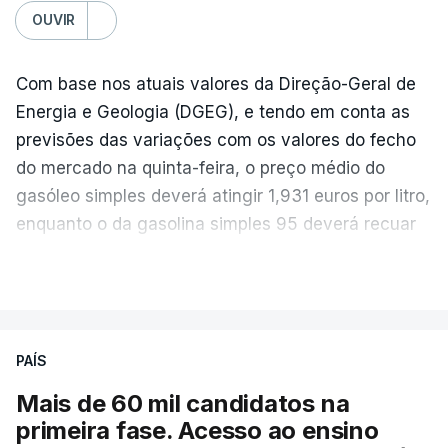
OUVIR
Com base nos atuais valores da Direção-Geral de
Energia e Geologia (DGEG), e tendo em conta as
previsões das variações com os valores do fecho
do mercado na quinta-feira, o preço médio do
gasóleo simples deverá atingir 1,931 euros por litro,
enquanto o da gasolina simples 95 deverá recuar
para 1,855 euros por litro.
VER MAIS
A média final só ficará fechada ao final do dia,
podendo ainda registar alterações em função da
evolução das cotações internacionais do petróleo,
PAÍS
e o custo final na bomba poderá variar conforme o
Mais de 60 mil candidatos na
posto de abastecimento, a marca e a localização.
primeira fase. Acesso ao ensino