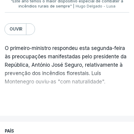
"Este ano temos o maior dispositivo especial de combater a
incêndios rurais de sempre" |
Hugo Delgado - Lusa
ERRO
100
OUVIR
ERROR ON HTML5 MEDIA ELEMENT
O primeiro-ministro respondeu esta segunda-feira
ESTE CONTEÚDO ESTÁ NESTE
às preocupações manifestadas pelo presidente da
MOMENTO INDISPONÍVEL
República, António José Seguro, relativamente à
prevenção dos incêndios florestais. Luís
Montenegro ouviu-as "com naturalidade".
Rita Alarcão Júdice fez questão de esclarecer que
não houve qualquer interferência do Ministério da
"Naturalmente que
nós ouvimos e
VER MAIS
Justiça nas investigações.
compreendemos as observações que foram
feitas pelo presidente da República
. Mas, ao
"Não está em causa a investigação de um
mesmo tampo também
estamos a fazer nós
ministro por um ministro, o que está em causa é
PAÍS
próprios um esforço muito grande nesta altura