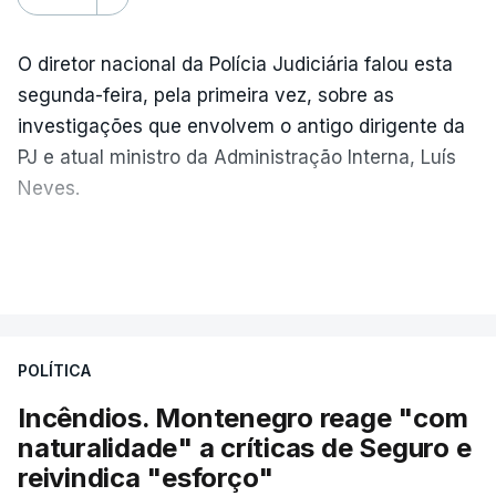
O diretor nacional da Polícia Judiciária falou esta
segunda-feira, pela primeira vez, sobre as
investigações que envolvem o antigo dirigente da
PJ e atual ministro da Administração Interna, Luís
Neves.
Carlos Cabreiro diz que a imagem da PJ não sai
VER MAIS
manchada porque
"é uma instituição com provas
dadas, com 81 anos de história e com cerca de
cinco mil trabalhadores, que, apesar de tudo e
POLÍTICA
das notícias que são dadas diariamente,
continuam a trabalhar"
.
Incêndios. Montenegro reage "com
naturalidade" a críticas de Seguro e
reivindica "esforço"