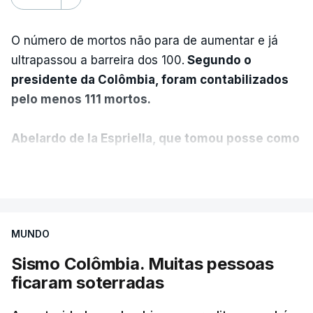
O número de mortos não para de aumentar e já
ultrapassou a barreira dos 100.
Segundo o
presidente da Colômbia, foram contabilizados
pelo menos 111 mortos.
Abelardo de la Espriella, que tomou posse como
presidente da Colômbia na passada sexta-feira,
VER MAIS
anunciou ainda que foi decidido declarar o
estado de emergência no país.
MUNDO
"O governo nacional mobilizou todos os seus
recursos para proteger vidas, auxiliar as
Sismo Colômbia. Muitas pessoas
comunidades afetadas e fornecer ajuda onde for
ficaram soterradas
necessário", disse o presidente colombiano,