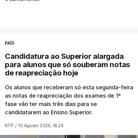
ERRO
100
ERROR ON HTML5 MEDIA ELEMENT
ESTE CONTEÚDO ESTÁ NESTE
MOMENTO INDISPONÍVEL
PAÍS
Candidatura ao Superior alargada
para alunos que só souberam notas
Na cidade de Cali, pelo menos 20 prédios
de reapreciação hoje
desabaram, com várias pessoas presas nos
escombros, disse o autarca Alejandro Eder à
Os alunos que receberam só esta segunda-feira
agência Reuters.
as notas de reapreciação dos exames de 1ª
fase vão ter mais três dias para se
"Por enquanto, temos pelo menos 20 estruturas
candidatarem ao Ensino Superior.
desabadas em Cali com pessoas presas", disse
RTP
/
10 Agosto 2026, 18:24
Alejandro Eder à rádio X, acrescentando que pediu
ajuda aos autarcas de Bogotá e de Medellín, a