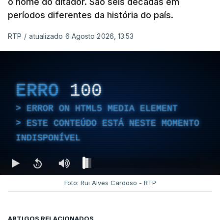
o nome do ditador. São seis décadas em
períodos diferentes da história do país.
RTP
/
atualizado 6 Agosto 2026, 13:53
ERRO
100
ERROR ON HTML5 MEDIA ELEMENT
ESTE CONTEÚDO ESTÁ NESTE MOMENTO
INDISPONÍVEL
Foto: Rui Alves Cardoso - RTP
ARTIGOS RELACIONADOS