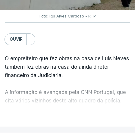
Foto: Rui Alves Cardoso - RTP
OUVIR
O empreiteiro que fez obras na casa de Luís Neves
também fez obras na casa do ainda diretor
financeiro da Judiciária.
A informação é avançada pela CNN Portugal, que
cita vários vizinhos deste alto quadro da polícia.
VER MAIS
Foi o diretor financeiro, Álvaro Pires, que assumiu a
responsabilidade de sugerir as instalações da
Construbarcelos para acolher um atrelado