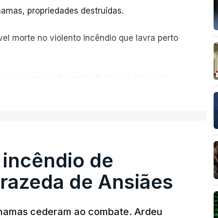
amas, propriedades destruídas.
el morte no violento incêndio que lavra perto
ro-ministro da Columbia Britânica, David Iby.
ER MAIS
 incêndio de
rrazeda de Ansiães
T
MENTO INDISPONÍVEL
chamas cederam ao combate. Ardeu