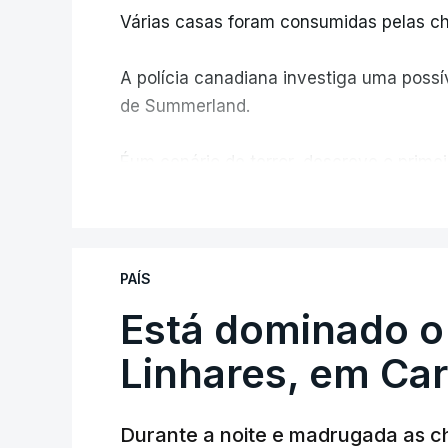
Várias casas foram consumidas pelas ch
A polícia canadiana investiga uma possív
de Summerland.
Éum cenário de terror, descreve o primei
V
PAÍS
Está dominado o
ERRO
100
Linhares, em Ca
ERROR ON HTML5 MEDIA ELEMEN
ESTE CONTEÚDO ESTÁ NESTE MO
Durante a noite e madrugada as 