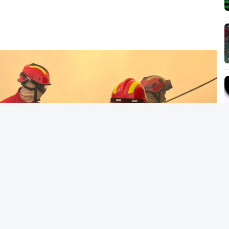
vai levar dias ou semanas para controlar o
ão no terreno no combate às chamas.