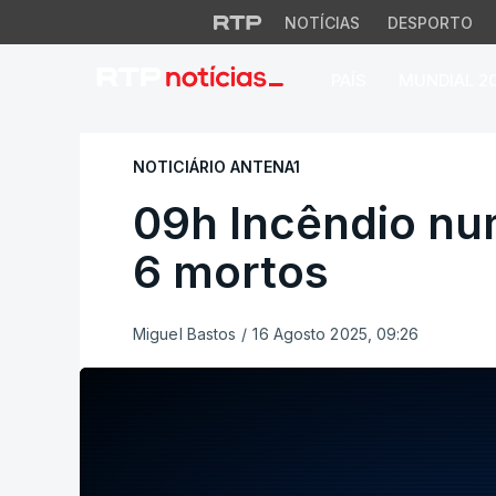
NOTÍCIAS
DESPORTO
PAÍS
MUNDIAL 2
09h Incêndio num l
NOTICIÁRIO ANTENA1
09h Incêndio num
6 mortos
Miguel Bastos
/
16 Agosto 2025, 09:26