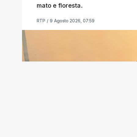
mato e floresta.
RTP
/
9 Agosto 2026, 07:59
As autoridades canadianas estimam que 
fogo. Mais de dois mil operacionais est