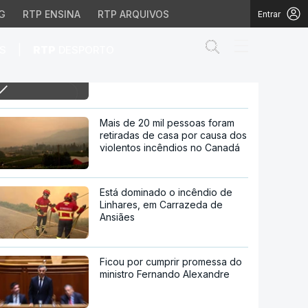
G
RTP ENSINA
RTP ARQUIVOS
Entrar
Abrir campo de
|
S
RTP
DESPORTO
09h Incêndio num lar de idosos
faz 6 mortos
os
Mais de 20 mil pessoas foram
retiradas de casa por causa dos
violentos incêndios no Canadá
Está dominado o incêndio de
Linhares, em Carrazeda de
Ansiães
Ficou por cumprir promessa do
ministro Fernando Alexandre