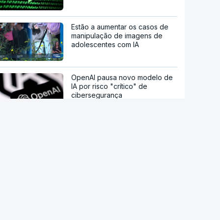
Estão a aumentar os casos de
manipulação de imagens de
adolescentes com IA
OpenAI pausa novo modelo de
IA por risco "crítico" de
cibersegurança
Milhares de escuteiros em
acampamento regional
Moledo é o "lugar de verão" de
milhares de pessoas