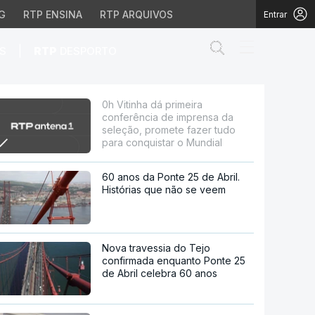
G
RTP ENSINA
RTP ARQUIVOS
Entrar
Abrir campo de
|
S
RTP
DESPORTO
rensa da seleção, prome
0h Vitinha dá primeira
conferência de imprensa da
seleção, promete fazer tudo
para conquistar o Mundial
60 anos da Ponte 25 de Abril.
Histórias que não se veem
Nova travessia do Tejo
confirmada enquanto Ponte 25
de Abril celebra 60 anos