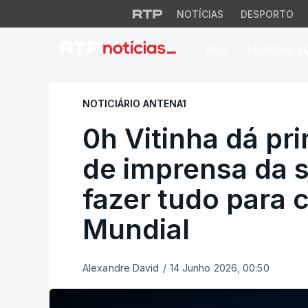
NOTÍCIAS
DESPORTO
PAÍS
MUNDIAL 2
0h Vitinha dá prim
NOTICIÁRIO ANTENA1
0h Vitinha dá pr
de imprensa da 
fazer tudo para 
Mundial
Alexandre David
/
14 Junho 2026, 00:50