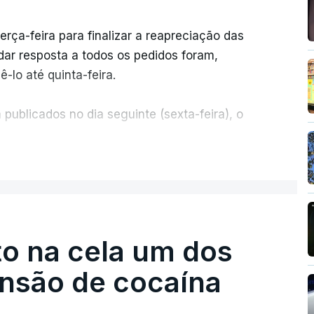
erça-feira para finalizar a reapreciação das
ar resposta a todos os pedidos foram,
-lo até quinta-feira.
publicados no dia seguinte (sexta-feira), o
ER MAIS
e 50 por cento dos mais de 20 mil pedidos de
voz da Missão Escola Pública, tem dúvidas de
.
o na cela um dos
os dias, apercebamo-nos que ainda estão a
preciações"
, disse a professora à agência
ensão de cocaína
ermos a totalidade das reapreciações na