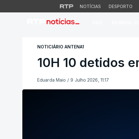
NOTÍCIAS
DESPORTO
PAÍS
MUNDIAL 2
10H 10 detidos em
NOTICIÁRIO ANTENA1
10H 10 detidos 
Eduarda Maio
/
9 Julho 2026, 11:17