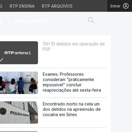
G
RTP ENSINA
RTP ARQUIVOS
Entrar
Abrir campo de
|
S
RTP
DESPORTO
10H 10 detidos em operação da
PSP
Exames. Professores
consideram "praticamente
impossível" concluir
reapreciações até sexta-feira
Encontrado morto na cela um
dos detidos na apreensão de
cocaína em Sines