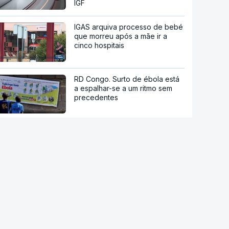
IGF
IGAS arquiva processo de bebé
que morreu após a mãe ir a
cinco hospitais
RD Congo. Surto de ébola está
a espalhar-se a um ritmo sem
precedentes
Candidato presidencial
brasileiro Flávio Bolsonaro
anuncia deputado do próprio PL
como `vice`
Han Kuang. Taiwan sob pressão
chinesa inicia dez dias de
manobras com milhares de
reservistas