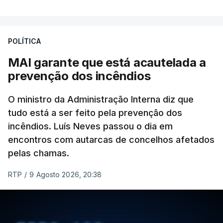
registadas em julho”.
Enquanto os termómetros iam registando
POLÍTICA
temperaturas recorde, também a
chuva não
ajudou
.
MAI garante que está acautelada a
prevenção dos incêndios
Pelo contrário, a precipitação manteve-se
muito
abaixo do normal
O ministro da Administração Interna diz que
e, em vários países, os solos
tudo está a ser feito pela prevenção dos
perderam grande parte da humidade.
incêndios. Luís Neves passou o dia em
encontros com autarcas de concelhos afetados
Houve também uma “
diminuição significativa de
pelas chamas.
caudais de rios
, incluindo rios como o Sena, o
Reno e o Danúbio” que teve
impacto no
RTP
/
9 Agosto 2026, 20:38
abastecimento de água
, irrigação e na produção
de energia em vários países.