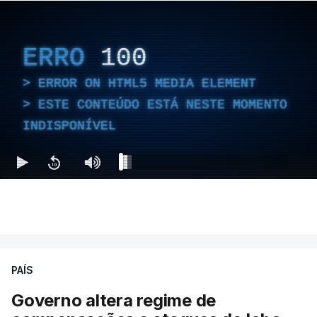
evaporação da água:
• Mais calor seca os solos;
ERRO
100
• Solos mais secos aumentam ainda mais a
temperatura;
ERROR ON HTML5 MEDIA ELEMENT
• Temperaturas mais altas favorecem incêndios;
ESTE CONTEÚDO ESTÁ NESTE MOMENTO
• Incêndios libertam mais calor e degradam a
INDISPONÍVEL
vegetação.
A diretora do Serviço de Monitorização
Atmosférica de Copernicus, Laurence Rouil, explica
que "as
alterações climáticas estão a provocar
cada vez mais condições quentes e secas
que
favorecem grandes incêndios florestais de alta
PAÍS
intensidade no sul da Europa”.
Governo altera regime de