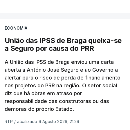
Às temperaturas globais mais elevadas da
superfície oceânica em julho juntaram-se
condições prolongadas e
excecionalmente
ECONOMIA
quentes e secas
.
União das IPSS de Braga queixa-se
a Seguro por causa do PRR
Na Europa ocidental estas condições foram o
alimento suficiente para a
propagação e
A União das IPSS de Braga enviou uma carta
intensificação de incêndios florestais extremos
.
aberta a António José Seguro e ao Governo a
alertar para o risco de perda de financiamento
O comunicado sublinha também que tem havido
nos projetos do PRR na região. O setor social
um
reforço na relação entre calor extremo e
diz que há obras em atraso por
seca
. Porquê?
responsabilidade das construtoras ou das
demoras do próprio Estado.
“Porque quando os solos secam deixam de
RTP
/
atualizado 9 Agosto 2026, 21:29
conseguir arrefecer o ambiente através da