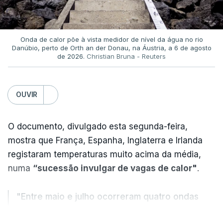
Onda de calor põe à vista medidor de nível da água no rio
Danúbio, perto de Orth an der Donau, na Áustria, a 6 de agosto
de 2026.
Christian Bruna - Reuters
OUVIR
O documento, divulgado esta segunda-feira,
mostra que França, Espanha, Inglaterra e Irlanda
registaram temperaturas muito acima da média,
numa
“sucessão invulgar de vagas de calor"
.
"Entre maio e julho ocorreram quatro ondas
de calor, sendo a terceira e a quarta
VER MAIS