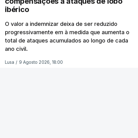
compensações a ataques de lobo
Ora, “
incêndios maiores produzem mais fumo
ibérico
que se eleva mais na atmosfera, o que significa
que pode viajar mais longe e
prejudicar a
O valor a indemnizar deixa de ser reduzido
qualidade do ar não apenas localmente
, mas (…)
progressivamente em à medida que aumenta o
a
milhares de quilómetros de distância.
"
total de ataques acumulados ao longo de cada
ano civil.
Mais dados?
Lusa
/
9 Agosto 2026, 18:00
Pode encontrar
aqui
as respostas às perguntas
mais frequentes sobre a monitorização da
temperatura.
Acompanhe
aqui
os dados quase em tempo real
relativos ao mundo inteiro no
Climate Pulse
.