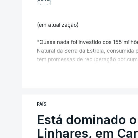
(em atualização)
"Quase nada foi investido dos 155 milh
Natural da Serra da Estrela, consumida 
tem promessas de recuperação por cump
V
PAÍS
Está dominado o
ERRO
100
ERROR ON HTML5 MEDIA ELEMEN
Linhares, em Ca