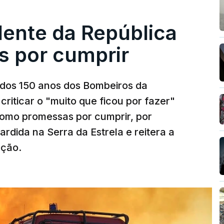
dente da República
s por cumprir
os 150 anos dos Bombeiros da
riticar o "muito que ficou por fazer"
como promessas por cumprir, por
rdida na Serra da Estrela e reitera a
nção.