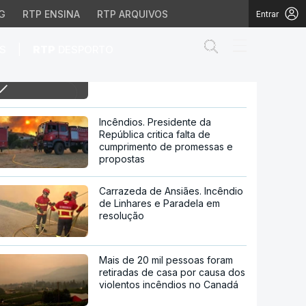
G
RTP ENSINA
RTP ARQUIVOS
Entrar
Abrir campo de
|
S
RTP
DESPORTO
10h Cabo Verde e Portugal nos
16 avos do mundial
 mundial
Incêndios. Presidente da
República critica falta de
cumprimento de promessas e
propostas
Carrazeda de Ansiães. Incêndio
de Linhares e Paradela em
resolução
Mais de 20 mil pessoas foram
retiradas de casa por causa dos
violentos incêndios no Canadá