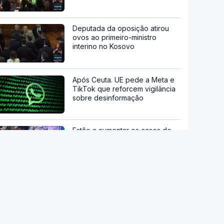
Deputada da oposição atirou
ovos ao primeiro-ministro
interino no Kosovo
Após Ceuta. UE pede a Meta e
TikTok que reforcem vigilância
sobre desinformação
Estão a aumentar os casos de
manipulação de imagens de
adolescentes com IA
OpenAI pausa novo modelo de
IA por risco "crítico" de
cibersegurança