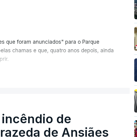
ões que foram anunciados" para o Parque
pelas chamas e que, quatro anos depois, ainda
rir.
ER MAIS
 incêndio de
T
rrazeda de Ansiães