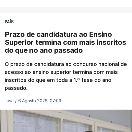
Em
São Jorge
houve duas: na freguesia da
Urzelina, no concelho de Velas, foi registada uma
PAÍS
inundação numa habitação e houve um
deslizamento de terras numa estrada nos Nortes,
Prazo de candidatura ao Ensino
que entretanto já foi parcialmente desobstruída.
Superior termina com mais inscritos
do que no ano passado
Na
Terceira
, na Praia da Vitória, o mau tempo
deixou o parque de campismo sem condições
O prazo de candidatura ao concurso nacional de
acesso ao ensino superior termina com mais
foram por isso realojadas 67 pessoas no parque de
inscritos do que em toda a 1.ª fase do ano
estacionamento da escola profissional, como
passado.
explicou à RTP Antena 1 Vânia Ferreira, presidente
da Câmara Municipal da Praia da Vitória.
Lusa
/
6 Agosto 2026, 07:09
ERRO
100