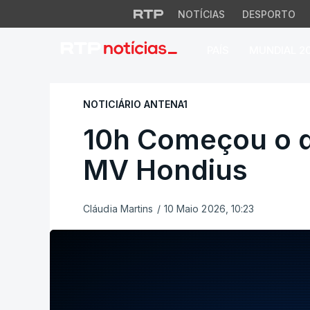
NOTÍCIAS
DESPORTO
PAÍS
MUNDIAL 2
10h Começou o de
NOTICIÁRIO ANTENA1
10h Começou o 
MV Hondius
Cláudia Martins
/
10 Maio 2026, 10:23