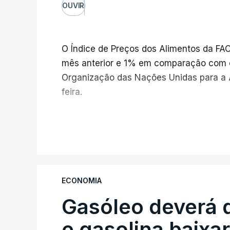
OUVIR
O Índice de Preços dos Alimentos da F
mês anterior e 1% em comparação com 
Organização das Nações Unidas para a A
feira.
Os preços globais dos alimentos ating
V
e meio, com ondas de calor no Verão e
elevar os custos das colheitas.
ECONOMIA
O índice, que acompanha as variaçõe
Gasóleo deverá 
alimentares comercializados internac
julho, face aos 130,3 de junho.
e gasolina baixa