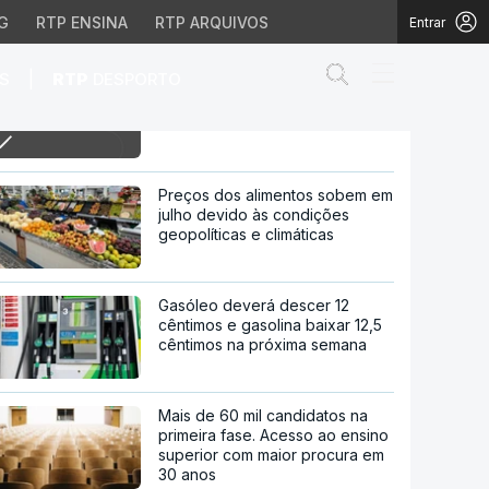
G
RTP ENSINA
RTP ARQUIVOS
Entrar
Abrir campo de
|
S
RTP
DESPORTO
10h Começou o desembarque
do MV Hondius
ius
Preços dos alimentos sobem em
julho devido às condições
geopolíticas e climáticas
Gasóleo deverá descer 12
cêntimos e gasolina baixar 12,5
cêntimos na próxima semana
Mais de 60 mil candidatos na
primeira fase. Acesso ao ensino
superior com maior procura em
30 anos