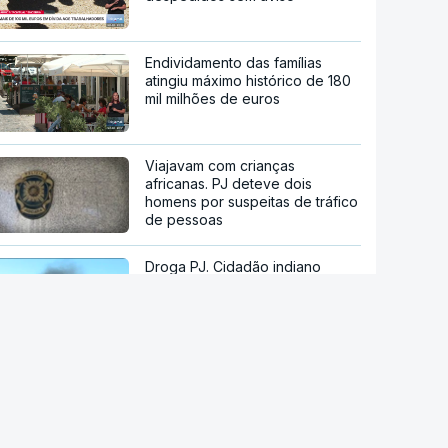
Endividamento das famílias
atingiu máximo histórico de 180
mil milhões de euros
Viajavam com crianças
africanas. PJ deteve dois
homens por suspeitas de tráfico
de pessoas
Droga PJ. Cidadão indiano
encontrado morto estaria a
trabalhar com as autoridades
Trump assina decreto que
impede "turismo de
nascimentos"