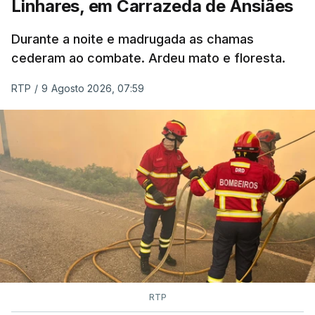
Linhares, em Carrazeda de Ansiães
ESTE CONTEÚDO ESTÁ NESTE
MOMENTO INDISPONÍVEL
Durante a noite e madrugada as chamas
cederam ao combate. Ardeu mato e floresta.
RTP
/
9 Agosto 2026, 07:59
RTP