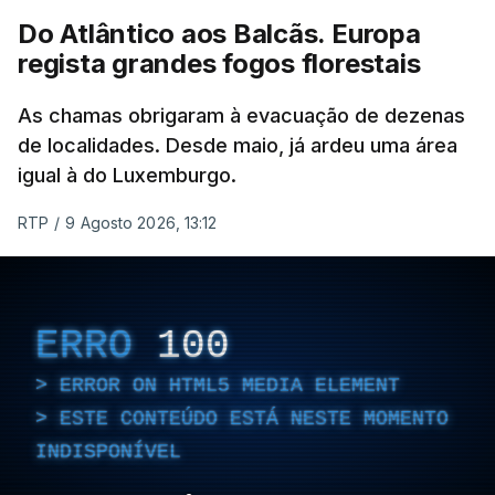
Do Atlântico aos Balcãs. Europa
ERRO
100
regista grandes fogos florestais
ERROR ON HTML5 MEDIA ELEMENT
As chamas obrigaram à evacuação de dezenas
ESTE CONTEÚDO ESTÁ NESTE
de localidades. Desde maio, já ardeu uma área
MOMENTO INDISPONÍVEL
igual à do Luxemburgo.
RTP
/
9 Agosto 2026, 13:12
As autoridades canadianas estimam que vai levar
dias ou semanas para controlar o fogo. Mais de
ERRO
100
dois mil operacionais estão no terreno no combate
ERROR ON HTML5 MEDIA ELEMENT
às chamas.
ESTE CONTEÚDO ESTÁ NESTE MOMENTO
INDISPONÍVEL