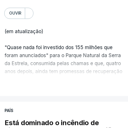
OUVIR
(em atualização)
"Quase nada foi investido dos 155 milhões que
foram anunciados" para o Parque Natural da Serra
da Estrela, consumida pelas chamas e que, quatro
anos depois, ainda tem promessas de recuperação
por cumprir.
VER MAIS
ERRO
100
PAÍS
ERROR ON HTML5 MEDIA ELEMENT
Está dominado o incêndio de