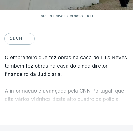
Foto: Rui Alves Cardoso - RTP
OUVIR
O empreiteiro que fez obras na casa de Luís Neves
também fez obras na casa do ainda diretor
financeiro da Judiciária.
A informação é avançada pela CNN Portugal, que
cita vários vizinhos deste alto quadro da polícia.
VER MAIS
Foi o diretor financeiro, Álvaro Pires, que assumiu a
responsabilidade de sugerir as instalações da
Construbarcelos para acolher um atrelado