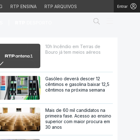
G
RTP ENSINA
RTP ARQUIVOS
Entrar
Abrir campo de
|
S
RTP
DESPORTO
eios aéreos
10h Incêndio em Terras de
Bouro já tem meios aéreos
Gasóleo deverá descer 12
cêntimos e gasolina baixar 12,5
cêntimos na próxima semana
Mais de 60 mil candidatos na
primeira fase. Acesso ao ensino
superior com maior procura em
30 anos