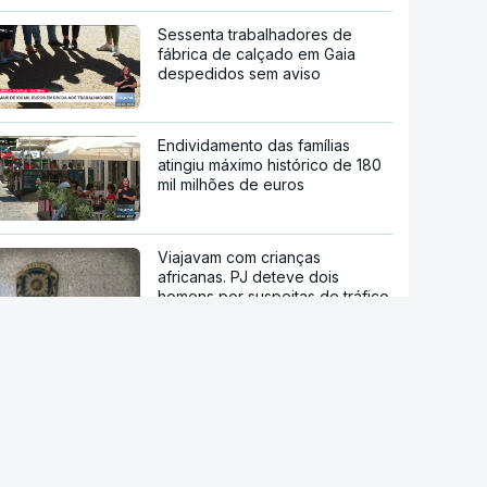
Sessenta trabalhadores de
fábrica de calçado em Gaia
despedidos sem aviso
Endividamento das famílias
atingiu máximo histórico de 180
mil milhões de euros
Viajavam com crianças
africanas. PJ deteve dois
homens por suspeitas de tráfico
de pessoas
Droga PJ. Cidadão indiano
encontrado morto estaria a
trabalhar com as autoridades
Trump assina decreto que