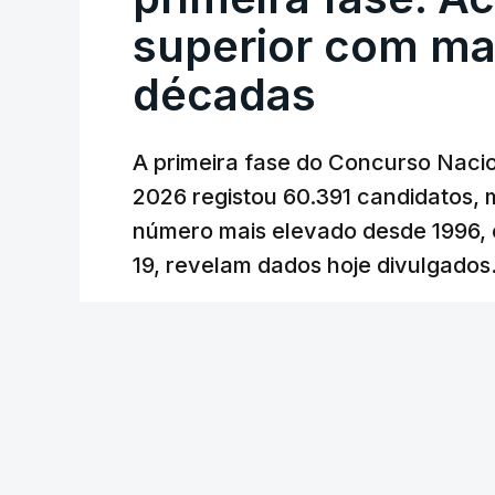
cêntimos, para mitigar a escalada de pr
superior com ma
Depois de uma subida inicial devido à gu
décadas
Oriente e ao fecho do estreito de Ormu
durante o cessar-fogo entre Washington
A primeira fase do Concurso Nacio
No entanto, com o retomar do conflito,
2026 registou 60.391 candidatos, 
uma subida acentuada, tendência que de
número mais elevado desde 1996, 
19, revelam dados hoje divulgados
c/Lusa
Lusa
/
atualizado 7 Agosto 2026, 09:59