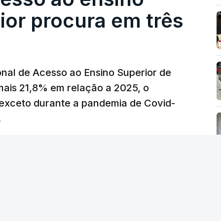
eços.
ior procura em três
erra no Irão, à tensão geopolítica no Médio
z, os preços dos combustíveis desceram
 e Teerão.
nal de Acesso ao Ensino Superior de
 as últimas semanas têm sido marcadas por
mais 21,8% em relação a 2025, o
verá ser revertida na próxima semana.
exceto durante a pandemia de Covid-
.