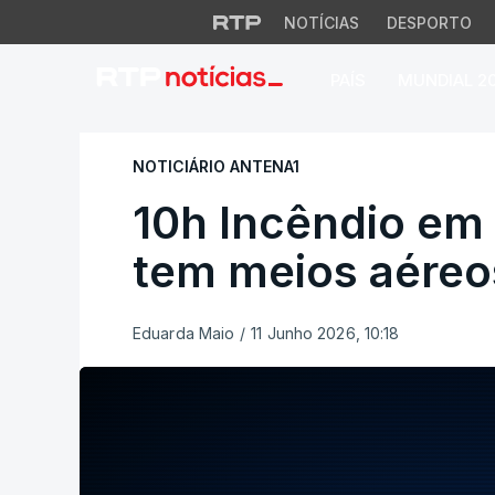
NOTÍCIAS
DESPORTO
PAÍS
MUNDIAL 2
10h Incêndio em Te
NOTICIÁRIO ANTENA1
10h Incêndio em 
tem meios aéreo
Eduarda Maio
/
11 Junho 2026, 10:18