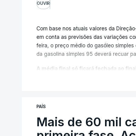
OUVIR
Com base nos atuais valores da Direção
em conta as previsões das variações co
feira, o preço médio do gasóleo simples d
da gasolina simples 95 deverá recuar par
A média final só ficará fechada ao final
função da evolução das cotações interna
V
poderá variar conforme o posto de abast
A atualização do desconto do Imposto 
PAÍS
também poderá alterar os valores prev
Mais de 60 mil c
O Governo comprometeu-se a aplicar uma
primeira fase. A
sempre que se verifique um aumento do 