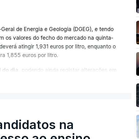
-Geral de Energia e Geologia (DGEG), e tendo
m os valores do fecho do mercado na quinta-
everá atingir 1,931 euros por litro, enquanto o
a 1,855 euros por litro.
 do dia,
podendo ainda registar alterações em
cionais do petróleo, e o custo final na bomba
ER MAIS
ecimento, a marca e a localização.
sobre os Produtos Petrolíferos (ISP)
istos.
andidatos na
 redução extraordinária e temporária no ISP,
cesso ao ensino
preço dos combustíveis superior a 10