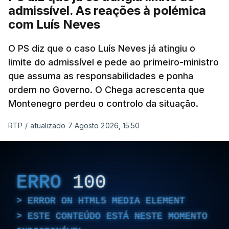
dessas obras.
admissível. As reações à polémica
com Luís Neves
ARTIGOS RELACIONADOS
O PS diz que o caso Luís Neves já atingiu o
limite do admissível e pede ao primeiro-ministro
que assuma as responsabilidades e ponha
Empreiteiro da
Construbarcelos também
ordem no Governo. O Chega acrescenta que
fez obras na casa do diretor
Montenegro perdeu o controlo da situação.
financeiro da PJ
atualizado 7 Agosto 2026, 14:25
RTP
/
atualizado 7 Agosto 2026, 15:50
Empreiteiro que fez obras
na casa de Luís Neves
ERRO
100
também trabalhou para o
diretor financeiro da PJ
ERROR ON HTML5 MEDIA ELEMENT
atualizado 7 Agosto 2026, 14:26
ESTE CONTEÚDO ESTÁ NESTE MOMENTO