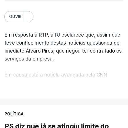
OUVIR
Em resposta à RTP, a PJ esclarece que, assim que
teve conhecimento destas notícias questionou de
imediato Álvaro Pires, que negou ter contratado os
serviços da empresa.
Em causa está a notícia avançada pela CNN
Portugal de que o diretor financeiro também tinha
VER MAIS
recorrido à Construbarcelos, tal como Luís Neves.
A Judiciária adianta ainda que não ordenou a
POLÍTICA
abertura de qualquer processo disciplinar, por não
ter qualquer elemento que indicie a realização
PS diz que já se atingiu limite do