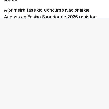
A primeira fase do Concurso Nacional de
Acesso ao Ensino Superior de 2026 registou
60.391 candidatos, mais 21,8% em relação a
2025.
RTP
/
atualizado 7 Agosto 2026, 10:23