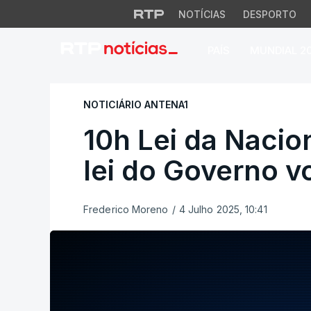
NOTÍCIAS
DESPORTO
PAÍS
MUNDIAL 2
10h Lei da Naciona
NOTICIÁRIO ANTENA1
10h Lei da Nacio
lei do Governo v
Frederico Moreno
/
4 Julho 2025, 10:41