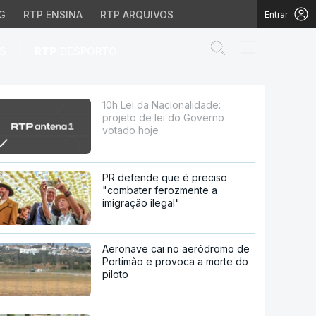
G
RTP ENSINA
RTP ARQUIVOS
Entrar
Abrir campo de
|
S
RTP
DESPORTO
o Governo votado hoje
10h Lei da Nacionalidade:
projeto de lei do Governo
votado hoje
PR defende que é preciso
"combater ferozmente a
imigração ilegal"
Aeronave cai no aeródromo de
Portimão e provoca a morte do
piloto