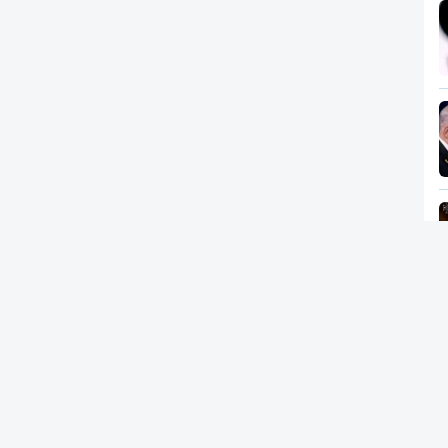
Newsletter
RTP
In
RT