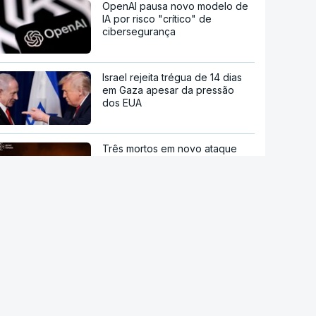
OpenAI pausa novo modelo de
IA por risco "crítico" de
cibersegurança
Israel rejeita trégua de 14 dias
em Gaza apesar da pressão
dos EUA
Três mortos em novo ataque
russo a Kiev
Incêndio que causou 168 mortos
em Hong Kong começou com
beata
stale a aplicação
Presidente da República
promulga decreto-lei que cria a
P Notícias