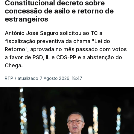
Constitucional decreto sobre
eliminar sobreposições e garantir que os apoios
concessão de asilo e retorno de
chegam a quem mais necessita, estaremos a dar
estrangeiros
um passo na direção certa", argumenta o
António José Seguro solicitou ao TC a
Presidente da República.
fiscalização preventiva da chama "Lei do
Retorno", aprovada no mês passado com votos
Assegurar que "ninguém é
a favor de PSD, IL e CDS-PP e a abstenção do
prejudicado"
Chega.
RTP
/
atualizado 7 Agosto 2026, 18:47
O Preisdente deixa, no entanto, deixa alguns
avisos:
uma reforma desta dimensão "deve ter
como primeiro critério a proteção das pessoas"
e "nenhum processo de simplificação pode
traduzir-se numa diminuição da proteção
social".