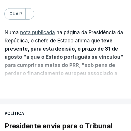
OUVIR
Numa
nota publicada
na página da Presidência da
República, o chefe de Estado afirma que
teve
presente, para esta decisão, o prazo de 31 de
agosto "a que o Estado português se vinculou"
para cumprir as metas do PRR, "sob pena de
perder o financiamento europeu associado a
essa reforma específica".
VER MAIS
António José Seguro entende que a reforma reúne
treze apoios sociais "num só" e pretende "tornar o
POLÍTICA
sistema mais simples, mais justo e transparente".
Presidente envia para o Tribunal
"Sempre que seja possível reduzir burocracias,