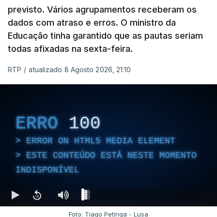
previsto. Vários agrupamentos receberam os
dados com atraso e erros. O ministro da
Educação tinha garantido que as pautas seriam
As autoridades canadianas estimam que vai levar
todas afixadas na sexta-feira.
dias ou semanas para controlar o fogo. Mais de
RTP
/
atualizado 8 Agosto 2026, 21:10
dois mil operacionais estão no terreno no combate
às chamas.
ERRO
100
ERROR ON HTML5 MEDIA ELEMENT
ESTE CONTEÚDO ESTÁ NESTE MOMENTO
INDISPONÍVEL
Foto: Tiago Petinga - Lusa