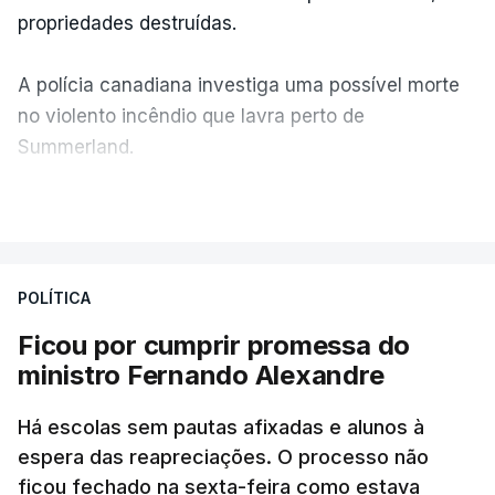
propriedades destruídas.
A polícia canadiana investiga uma possível morte
no violento incêndio que lavra perto de
Summerland.
VER MAIS
Éum cenário de terror, descreve o primeiro-ministro
da Columbia Britânica, David Iby.
POLÍTICA
Ficou por cumprir promessa do
ERRO
100
ministro Fernando Alexandre
ERROR ON HTML5 MEDIA ELEMENT
Há escolas sem pautas afixadas e alunos à
ESTE CONTEÚDO ESTÁ NESTE
espera das reapreciações. O processo não
MOMENTO INDISPONÍVEL
ficou fechado na sexta-feira como estava