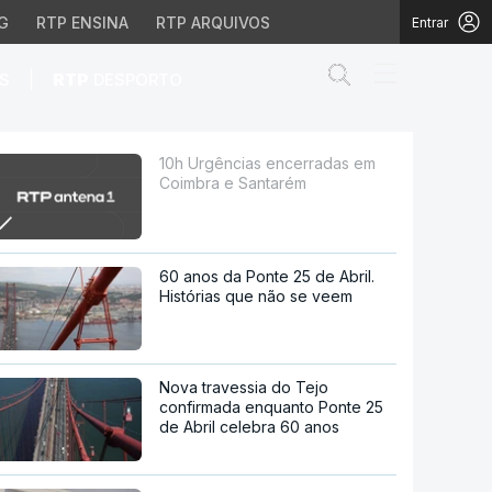
G
RTP ENSINA
RTP ARQUIVOS
Entrar
Abrir campo de
|
S
RTP
DESPORTO
Santarém
10h Urgências encerradas em
Coimbra e Santarém
60 anos da Ponte 25 de Abril.
Histórias que não se veem
Nova travessia do Tejo
confirmada enquanto Ponte 25
de Abril celebra 60 anos