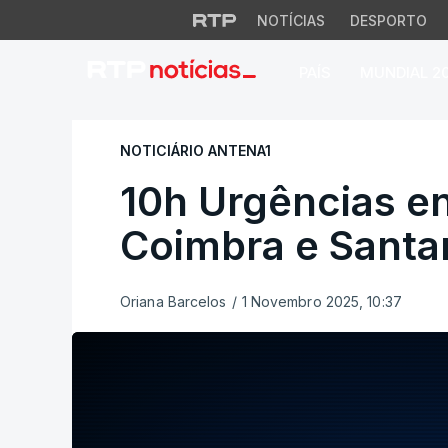
NOTÍCIAS
DESPORTO
PAÍS
MUNDIAL 2
10h Urgências enc
NOTICIÁRIO ANTENA1
10h Urgências e
Coimbra e Sant
Oriana Barcelos
/
1 Novembro 2025, 10:37