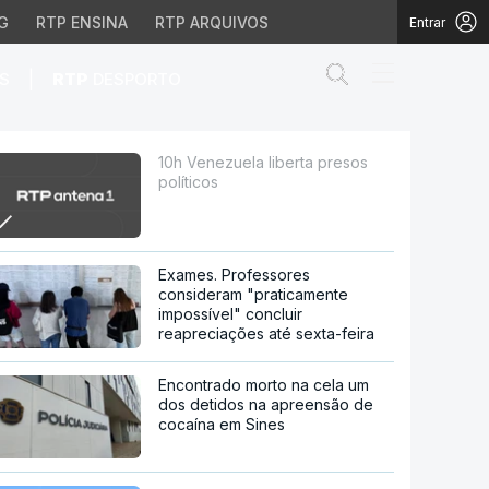
G
RTP ENSINA
RTP ARQUIVOS
Entrar
Abrir campo de
|
S
RTP
DESPORTO
10h Venezuela liberta presos
políticos
Exames. Professores
consideram "praticamente
impossível" concluir
reapreciações até sexta-feira
Encontrado morto na cela um
dos detidos na apreensão de
cocaína em Sines