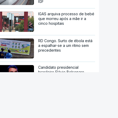
IGF
IGAS arquiva processo de bebé
que morreu após a mãe ir a
cinco hospitais
RD Congo. Surto de ébola está
a espalhar-se a um ritmo sem
precedentes
Candidato presidencial
brasileiro Flávio Bolsonaro
anuncia deputado do próprio PL
como `vice`
Han Kuang. Taiwan sob pressão
chinesa inicia dez dias de
manobras com milhares de
reservistas