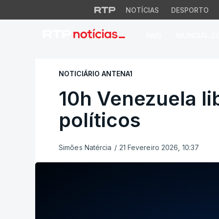
NOTÍCIAS
DESPORTO
PAÍS
MUNDIAL 2
10h Venezuela liber
NOTICIÁRIO ANTENA1
10h Venezuela li
políticos
Simões Natércia
/
21 Fevereiro 2026, 10:37