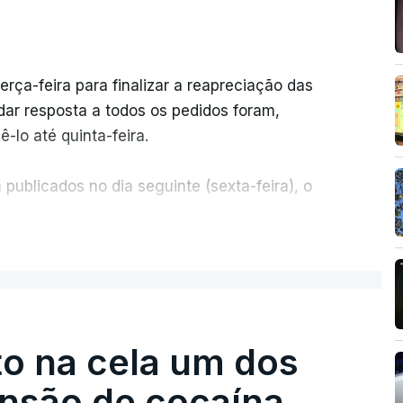
erça-feira para finalizar a reapreciação das
ar resposta a todos os pedidos foram,
-lo até quinta-feira.
publicados no dia seguinte (sexta-feira), o
ER MAIS
e 50 por cento dos mais de 20 mil pedidos de
voz da Missão Escola Pública, tem dúvidas de
.
o na cela um dos
os dias, apercebamo-nos que ainda estão a
preciações"
, disse a professora à agência
ensão de cocaína