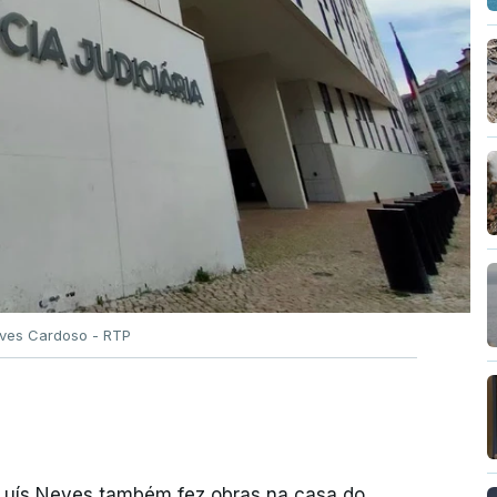
Alves Cardoso - RTP
 Luís Neves também fez obras na casa do