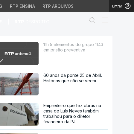
G
RTP ENSINA
RTP ARQUIVOS
Entrar
Abrir campo de
|
S
RTP
DESPORTO
preventiva
11h 5 elementos do grupo 1143
em prisão preventiva
60 anos da ponte 25 de Abril.
Histórias que não se veem
Empreiteiro que fez obras na
casa de Luís Neves também
trabalhou para o diretor
financeiro da PJ