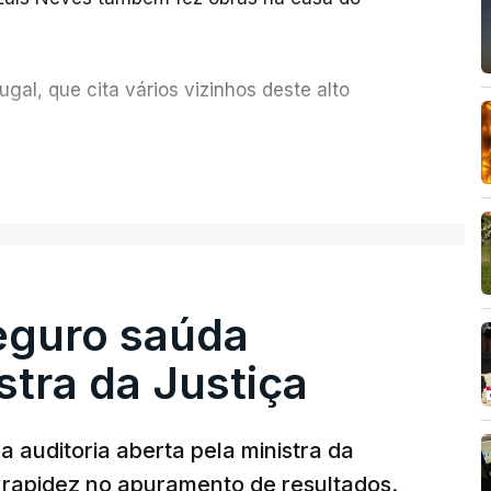
al, que cita vários vizinhos deste alto
ue assumiu a responsabilidade de sugerir as
ER MAIS
olher um atrelado apreendido numa operação
Seguro saúda
istra da Justiça
 auditoria aberta pela ministra da
iu rapidez no apuramento de resultados.