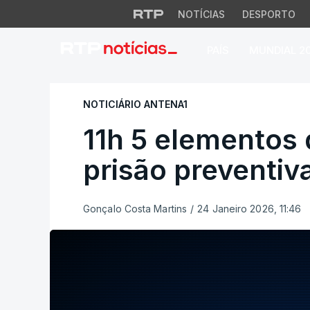
NOTÍCIAS
DESPORTO
PAÍS
MUNDIAL 2
11h 5 elementos do
NOTICIÁRIO ANTENA1
11h 5 elementos
prisão preventiv
Gonçalo Costa Martins
/
24 Janeiro 2026, 11:46