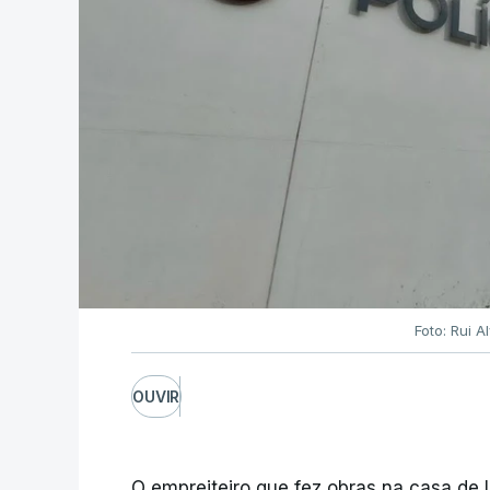
Foto: Rui 
OUVIR
O empreiteiro que fez obras na casa de