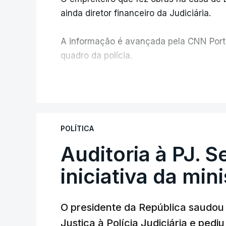
ainda diretor financeiro da Judiciária.
A informação é avançada pela CNN Portug
quadro da polícia.
Foi o diretor financeiro, Álvaro Pires, q
V
instalações da Construbarcelos para ac
de droga.
POLÍTICA
Auditoria à PJ. 
iniciativa da min
O presidente da República saudou a
Justiça à Polícia Judiciária e ped