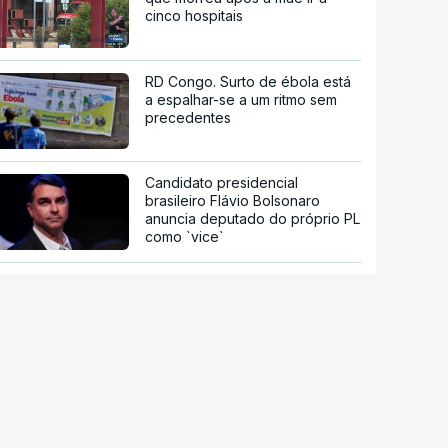
cinco hospitais
RD Congo. Surto de ébola está
a espalhar-se a um ritmo sem
precedentes
Candidato presidencial
brasileiro Flávio Bolsonaro
anuncia deputado do próprio PL
como `vice`
Han Kuang. Taiwan sob pressão
chinesa inicia dez dias de
manobras com milhares de
reservistas
Detenção de migrantes durante
Governo Trump nos EUA atinge
nível mais alto