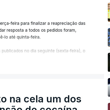
erça-feira para finalizar a reapreciação das
ar resposta a todos os pedidos foram,
-lo até quinta-feira.
publicados no dia seguinte (sexta-feira), o
ER MAIS
e 50 por cento dos mais de 20 mil pedidos de
voz da Missão Escola Pública, tem dúvidas de
.
o na cela um dos
os dias, apercebamo-nos que ainda estão a
preciações"
, disse a professora à agência
ensão de cocaína