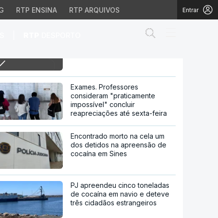
G
RTP ENSINA
RTP ARQUIVOS
Entrar
Abrir campo de
|
S
RTP
DESPORTO
11h 6 mortos em acidente de
carro em Lisboa
boa
Exames. Professores
consideram "praticamente
impossível" concluir
reapreciações até sexta-feira
Encontrado morto na cela um
dos detidos na apreensão de
cocaína em Sines
PJ apreendeu cinco toneladas
de cocaína em navio e deteve
três cidadãos estrangeiros