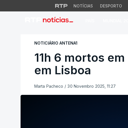
NOTÍCIAS
DESPORTO
PAÍS
MUNDIAL 2
11h 6 mortos em ac
NOTICIÁRIO ANTENA1
11h 6 mortos em 
em Lisboa
Marta Pacheco
/
30 Novembro 2025, 11:27