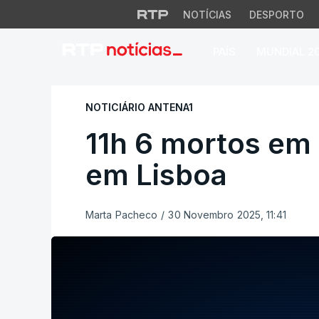
NOTÍCIAS
DESPORTO
PAÍS
MUNDIAL 2
11h 6 mortos em ac
NOTICIÁRIO ANTENA1
11h 6 mortos em 
em Lisboa
Marta Pacheco
/
30 Novembro 2025, 11:41