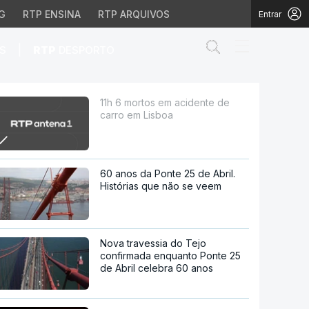
G
RTP ENSINA
RTP ARQUIVOS
Entrar
Abrir campo de
|
S
RTP
DESPORTO
boa
11h 6 mortos em acidente de
carro em Lisboa
60 anos da Ponte 25 de Abril.
Histórias que não se veem
Nova travessia do Tejo
confirmada enquanto Ponte 25
de Abril celebra 60 anos